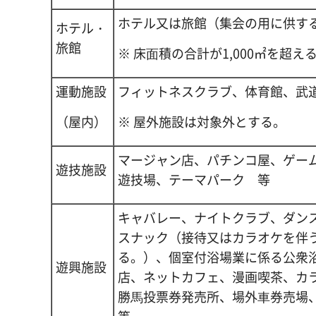
ホテル又は旅館（集会の用に供す
ホテル・
旅館
※ 床⾯積の合計が1,000㎡を超
運動施設
フィットネスクラブ、体育館、武
（屋内）
※ 屋外施設は対象外とする。
マージャン店、パチンコ屋、ゲー
遊技施設
遊技場、テーマパーク 等
キャバレー、ナイトクラブ、ダン
スナック（接待又はカラオケを伴
る。）、個室付浴場業に係る公衆
遊興施設
店、ネットカフェ、漫画喫茶、カ
勝⾺投票券発売所、場外⾞券売