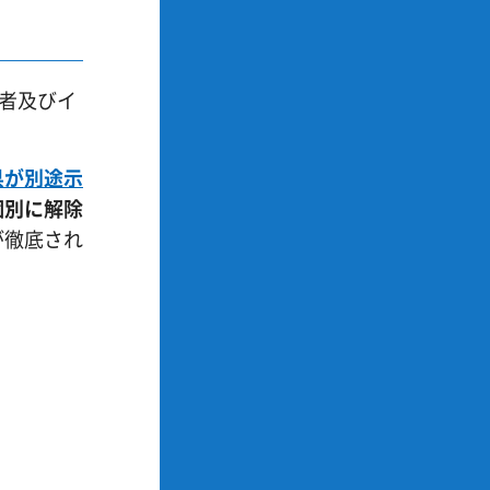
理者及びイ
県が別途示
個別に解除
が徹底され