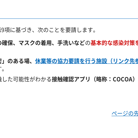
第9項に基づき、次のことを要請します。
の確保、マスクの着用、手洗いなど
の
基本的な感染対策
密」のある場、
休業等の協力要請を行う施設（リンク先
す。
触した可能性がわかる
接触確認アプリ（略称：COCOA）
ページの