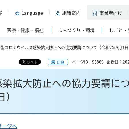
援
Language
組織案内
事業者向け
医療・健康・福祉
まちづくり・環境
しごと・
 新型コロナウイルス感染拡大防止への協力要請について（令和2年9月1
ページID：95869
更新日：202
印刷
感染拡大防止への協力要請に
日）
ページへ