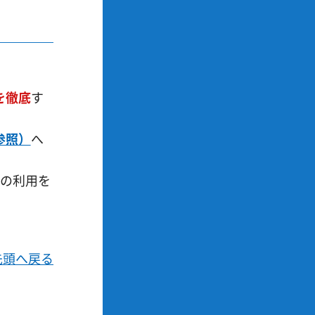
を徹底
す
参照）
へ
の利用を
先頭へ戻る