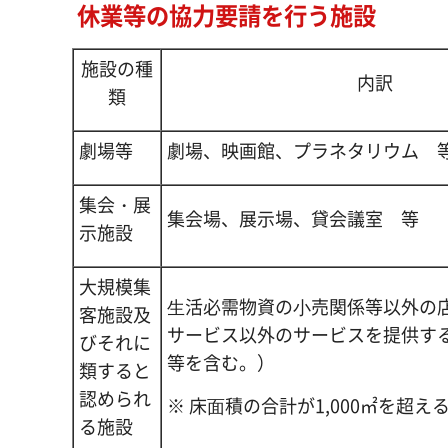
休業等の協力要請を行う施設
施設の種
内訳
類
劇場等
劇場、映画館、プラネタリウム 
集会・展
集会場、展示場、貸会議室 等
示施設
大規模集
⽣活必需物資の⼩売関係等以外の
客施設及
サービス以外のサービスを提供す
びそれに
等を含む。）
類すると
認められ
※ 床⾯積の合計が1,000㎡を超
る施設