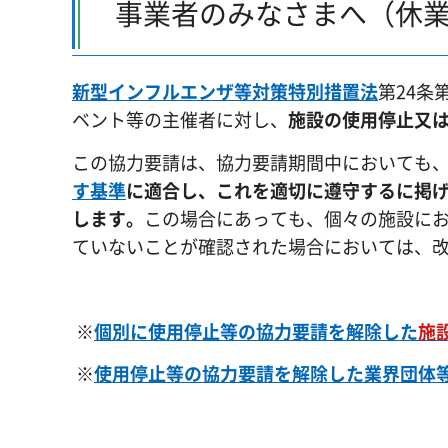
事業者のみなさまへ（休
新型インフルエンザ等対策特別措置法
第24条
ベント等の主催者に対し、
施設の使用停止又
この協力要請は、協力要請期間中においても
す基準
に適合し、これを適切に遵守するに掲
します。
この場合にあっても、個々の施設に
ていないことが確認された場合においては、
※
個別に使用停止等の協力要請を解除した
施
※
使用停止等の協力要請を解除した業界団体