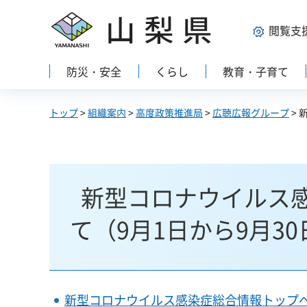
山梨県
閲覧支
防災・安全
くらし
教育・子育て
トップ
>
組織案内
>
高度政策推進局
>
広聴広報グループ
>
新型コロナウイルス
て（9月1日から9月30
新型コロナウイルス感染症総合情報トップ