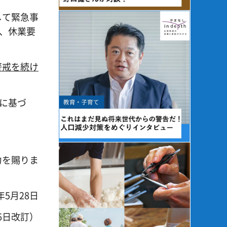
して緊急事
、休業要
警戒を続け
に基づ
。
力を賜りま
年5月28日
6日改訂）