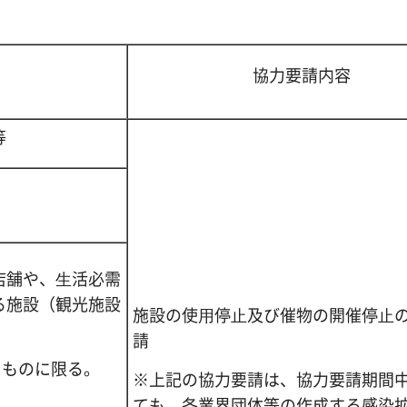
協力要請内容
等
店舗や、⽣活必需
る施設（観光施設
施設の使⽤停⽌及び催物の開催停⽌
請
えるものに限る。
※上記の協力要請は、協力要請期間
ても、各業界団体等の作成する感染