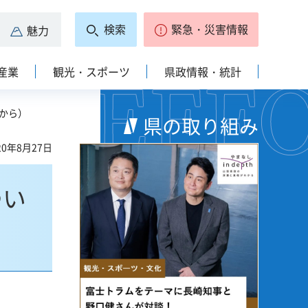
検索
緊急・災害情報
魅力
産業
観光・スポーツ
県政情報・統計
日から）
県の取り組み
0年8月27日
つい