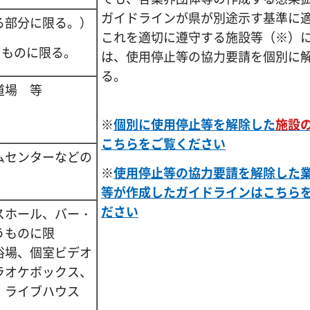
ガイドラインが県が別途示す基準に
る部分に限る。）
これを適切に遵守する施設等（※）
えるものに限る。
は、使用停止等の協力要請を個別に
る。
道場 等
※
個別に使用停止等を解除した
施設
こちらをご覧ください
ムセンターなどの
※
使用停止等の協力要請を解除した
等が作成したガイドラインはこちら
ださい
スホール、バー・
うものに限
浴場、個室ビデオ
ラオケボックス、
場、ライブハウス