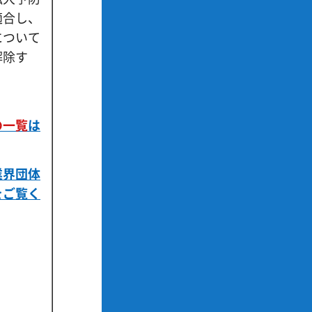
適合し、
について
解除す
の一覧
は
業界団体
をご覧く