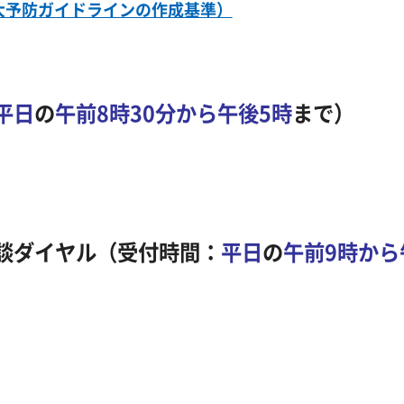
大予防ガイドラインの作成基準）
平日
の
午前8時30分から午後5時
まで）
談ダイヤル（受付時間：
平日
の
午前9時から