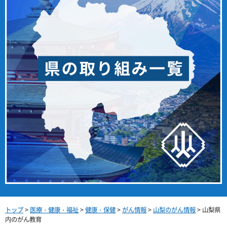
トップ
>
医療・健康・福祉
>
健康・保健
>
がん情報
>
山梨のがん情報
> 山梨県
内のがん教育