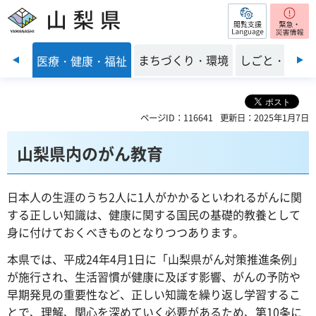
閲覧支援
山梨県
前のスライドを表示
子育て
まちづくり・環境
しごと・産業
医療・健康・福祉
ページID：116641
更新日：2025年1月7日
山梨県内のがん教育
日本人の生涯のうち2人に1人がかかるといわれるがんに関
する正しい知識は、健康に関する国民の基礎的教養として
身に付けておくべきものとなりつつあります。
本県では、平成24年4月1日に「山梨県がん対策推進条例」
が施行され、生活習慣が健康に及ぼす影響、がんの予防や
早期発見の重要性など、正しい知識を繰り返し学習するこ
とで、理解、関心を深めていく必要があるため、第10条に