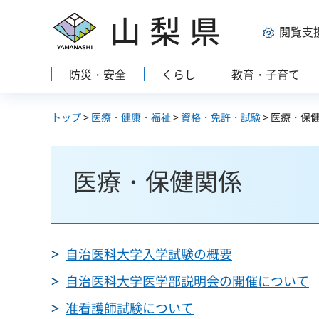
山梨県
閲覧支
防災・安全
くらし
教育・子育て
トップ
>
医療・健康・福祉
>
資格・免許・試験
> 医療・保
医療・保健関係
自治医科大学入学試験の概要
自治医科大学医学部説明会の開催について
准看護師試験について