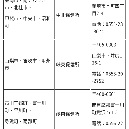
韮崎市・南アルプス
韮崎市本町四丁
市・北杜市・
目2-4
中北保健所
甲斐市・中央市・昭和
電話：0551-23
町
-3074
〒405-0003
山梨市下井尻1
山梨市・笛吹市・甲州
26-1
峡東保健所
市
電話：0553-20
-2752
〒400-0601
市川三郷町・富士川
南巨摩郡富士川
町・早川町・
町鰍沢771-2
峡南保健所
身延町・南部町
電話：0556-22