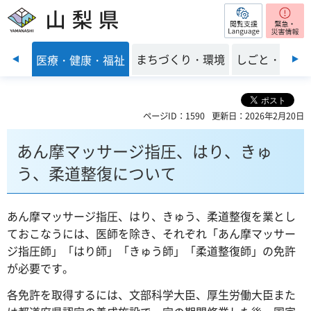
閲覧支援
山梨県
前のスライドを表示
子育て
まちづくり・環境
しごと・産業
医療・健康・福祉
ページID：1590
更新日：2026年2月20日
あん摩マッサージ指圧、はり、きゅ
う、柔道整復について
あん摩マッサージ指圧、はり、きゅう、柔道整復を業とし
ておこなうには、医師を除き、それぞれ「あん摩マッサー
ジ指圧師」「はり師」「きゅう師」「柔道整復師」の免許
が必要です。
各免許を取得するには、文部科学大臣、厚生労働大臣また