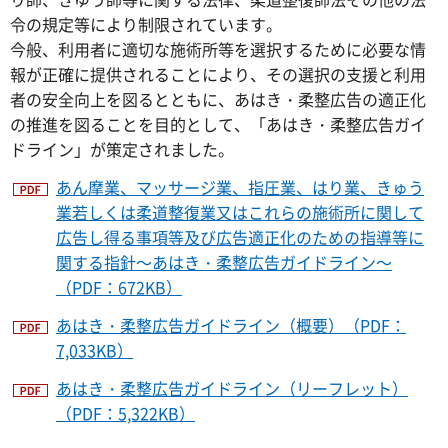
令の規定等により制限されています。
今般、利用者に適切な施術所等を選択するために必要な情
報が正確に提供されることにより、その選択の支援と利用
者の安全向上を図るとともに、あはき・柔整広告の適正化
の推進を図ることを目的として、「あはき・柔整広告ガイ
ドライン」が策定されました。
あん摩業、マッサージ業、指圧業、はり業、きゅう
業若しくは柔道整復業又はこれらの施術所に関して
広告し得る事項等及び広告適正化のための指導等に
関する指針～あはき・柔整広告ガイドライン～
（PDF：672KB）
あはき・柔整広告ガイドライン（概要）（PDF：
7,033KB）
あはき・柔整広告ガイドライン（リーフレット）
（PDF：5,322KB）