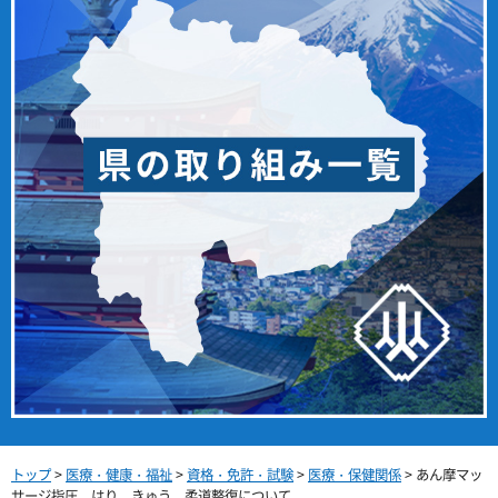
トップ
>
医療・健康・福祉
>
資格・免許・試験
>
医療・保健関係
> あん摩マッ
サージ指圧、はり、きゅう、柔道整復について