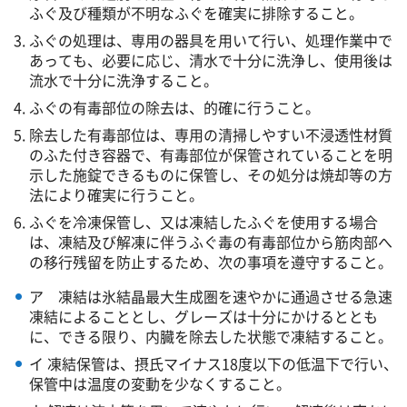
ふぐ及び種類が不明なふぐを確実に排除すること。
ふぐの処理は、専用の器具を用いて行い、処理作業中で
あっても、必要に応じ、清水で十分に洗浄し、使用後は
流水で十分に洗浄すること。
ふぐの有毒部位の除去は、的確に行うこと。
除去した有毒部位は、専用の清掃しやすい不浸透性材質
のふた付き容器で、有毒部位が保管されていることを明
示した施錠できるものに保管し、その処分は焼却等の方
法により確実に行うこと。
ふぐを冷凍保管し、又は凍結したふぐを使用する場合
は、凍結及び解凍に伴うふぐ毒の有毒部位から筋肉部へ
の移行残留を防止するため、次の事項を遵守すること。
ア 凍結は氷結晶最大生成圏を速やかに通過させる急速
凍結によることとし、グレーズは十分にかけるととも
に、できる限り、内臓を除去した状態で凍結すること。
イ 凍結保管は、摂氏マイナス18度以下の低温下で行い、
保管中は温度の変動を少なくすること。