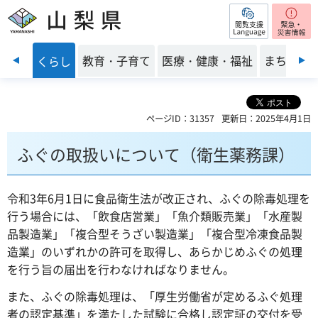
閲覧支援
山梨県
前のスライドを表示
・安全
教育・子育て
医療・健康・福祉
まちづく
くらし
ページID：31357
更新日：2025年4月1日
ふぐの取扱いについて（衛生薬務課）
令和3年6月1日に食品衛生法が改正され、ふぐの除毒処理を
行う場合には、「飲食店営業」「魚介類販売業」「水産製
品製造業」「複合型そうざい製造業」「複合型冷凍食品製
造業」のいずれかの許可を取得し、あらかじめふぐの処理
を行う旨の届出を行わなければなりません。
また、ふぐの除毒処理は、「厚生労働省が定めるふぐ処理
者の認定基準」を満たした試験に合格し認定証の交付を受