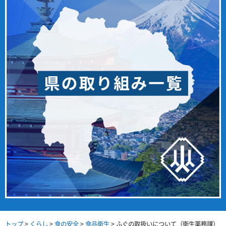
トップ
>
くらし
>
食の安全
>
食品衛生
> ふぐの取扱いについて（衛生薬務課）