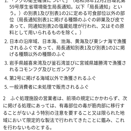
「フグの衛生確保について」（昭和58年12月2日環乳第
59号厚生省環境衛生局長通知。以下「局長通知」とい
う。）の別表1及び別表1の2に定める可食部位以外の部
位（局長通知別表1に掲げる種類のふぐの卵巣及び皮で
あって、同通知別表2の塩蔵処理が行われ、又はその原
料として用いられるものを除く。）
日本の沿岸域、日本海、渤海、黄海及び東シナ海で漁獲
されるふぐであって、局長通知別表1及び別表1の2に掲
げる種類以外の種類のふぐ
岩手県越喜来湾及び釜石湾並びに宮城県雄勝湾で漁獲さ
れるコモンフグ及びヒガンフグ
第2号に掲げる海域以外で漁獲されるふぐ
一般消費者に未処理で販売されるふぐ
2 ふぐ処理施設の営業者は、前項の規定にかかわらず、次
に掲げる処理にあっては、有毒部位の毒が筋肉部に移行す
ることがないよう特別の注意を要すること又は限られた地
域において限定的な製法で行われてきたことに鑑み、これ
を行わないものとする。