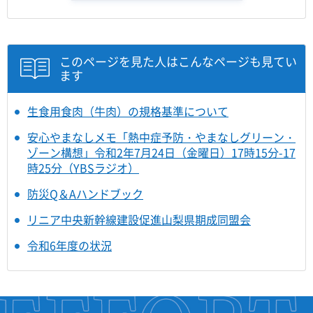
このページを見た人はこんなページも見てい
ます
生食用食肉（牛肉）の規格基準について
安心やまなしメモ「熱中症予防・やまなしグリーン・
ゾーン構想」令和2年7月24日（金曜日）17時15分-17
時25分（YBSラジオ）
防災Q＆Aハンドブック
リニア中央新幹線建設促進山梨県期成同盟会
令和6年度の状況