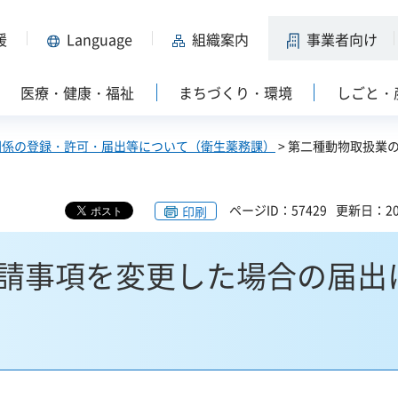
援
Language
組織案内
事業者向け
医療・健康・福祉
まちづくり・環境
しごと・
関係の登録・許可・届出等について（衛生薬務課）
> 第二種動物取扱業
ページID：57429
更新日：20
印刷
請事項を変更した場合の届出