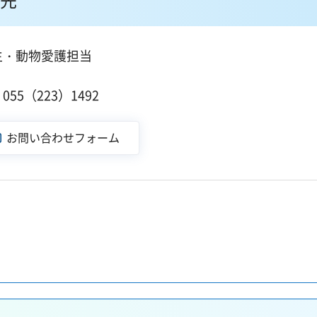
生・動物愛護担当
１
55（223）1492