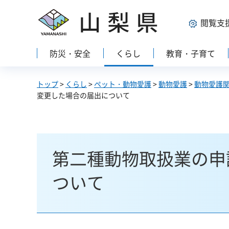
山梨県
閲覧支
防災・安全
くらし
教育・子育て
トップ
>
くらし
>
ペット・動物愛護
>
動物愛護
>
動物愛護
変更した場合の届出について
第二種動物取扱業の申
ついて