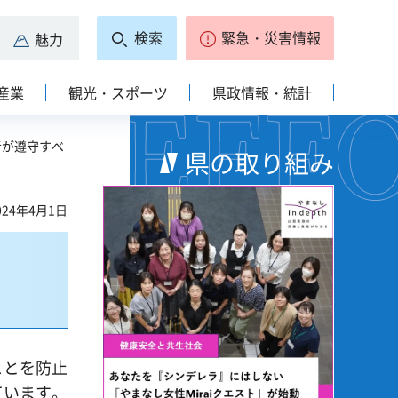
検索
緊急・災害情報
魅力
産業
観光・スポーツ
県政情報・統計
者が遵守すべ
県の取り組み
24年4月1日
ことを防止
ています。