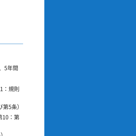
、5年間
1：規則
び第5条）
10：第
6条）