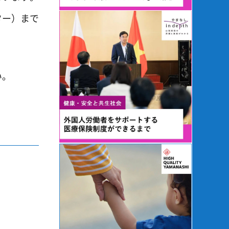
ター）まで
い。