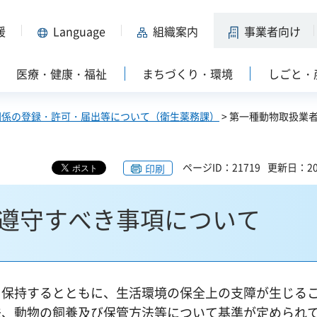
援
Language
組織案内
事業者向け
医療・健康・福祉
まちづくり・環境
しごと・
関係の登録・許可・届出等について（衛生薬務課）
> 第一種動物取扱業
ページID：21719
更新日：20
印刷
遵守すべき事項について
を保持するとともに、生活環境の保全上の支障が生じる
法、動物の飼養及び保管方法等について基準が定められ