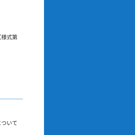
（様式第
について