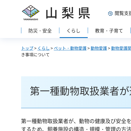
山梨県
閲覧支
防災・安全
くらし
教育・子育て
トップ
>
くらし
>
ペット・動物愛護
>
動物愛護
>
動物愛護
き事項について
第一種動物取扱業者が
第一種動物取扱業者が、動物の健康及び安全
するため、飼養施設の構造・規模・管理の方