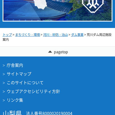
トップ
>
まちづくり・環境
>
河川・砂防・治山
>
ダム事業
> 荒川ダム周辺施設
案内
pagetop
庁舎案内
サイトマップ
このサイトについて
ウェブアクセシビリティ方針
リンク集
山梨県
法人番号8000020190004