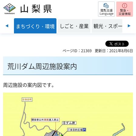
閲覧支援
山梨県
前のスライドを表示
・福祉
しごと・産業
観光・スポーツ
まちづくり・環境
ページID：21369
更新日：2021年8月6日
荒川ダム周辺施設案内
周辺施設の案内図です。