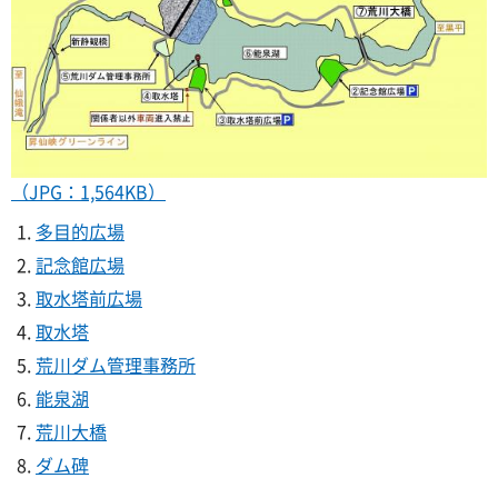
（JPG：1,564KB）
多目的広場
記念館広場
取水塔前広場
取水塔
荒川ダム管理事務所
能泉湖
荒川大橋
ダム碑