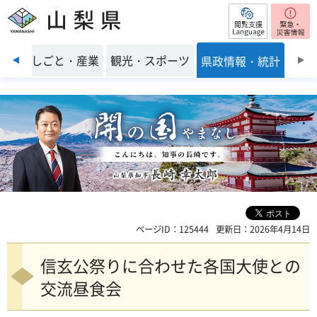
閲覧支援
山梨県
前のスライドを表示
環境
しごと・産業
観光・スポーツ
県政情報・統計
ページID：125444
更新日：2026年4月14日
信玄公祭りに合わせた各国大使との
交流昼食会