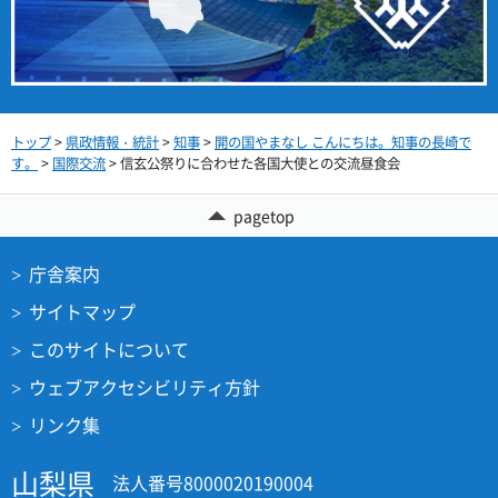
トップ
>
県政情報・統計
>
知事
>
開の国やまなし こんにちは。知事の長崎で
す。
>
国際交流
> 信玄公祭りに合わせた各国大使との交流昼食会
pagetop
庁舎案内
サイトマップ
このサイトについて
ウェブアクセシビリティ方針
リンク集
山梨県
法人番号8000020190004