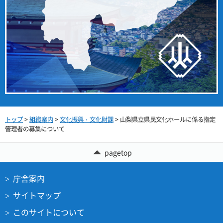
トップ
>
組織案内
>
文化振興・文化財課
> 山梨県立県民文化ホールに係る指定
管理者の募集について
pagetop
庁舎案内
サイトマップ
このサイトについて