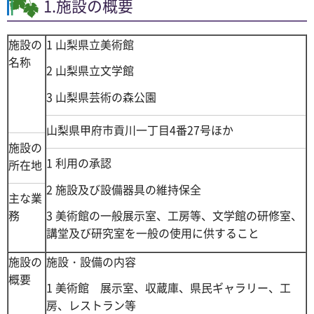
1.施設の概要
施設の
1 山梨県立美術館
名称
2 山梨県立文学館
3 山梨県芸術の森公園
山梨県甲府市貢川一丁目4番27号ほか
施設の
1 利用の承認
所在地
2 施設及び設備器具の維持保全
主な業
務
3 美術館の一般展示室、工房等、文学館の研修室、
講堂及び研究室を一般の使用に供すること
施設の
施設・設備の内容
概要
1 美術館 展示室、収蔵庫、県民ギャラリー、工
房、レストラン等