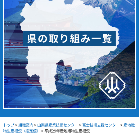
トップ
>
組織案内
>
山梨県産業技術センター
>
富士技術支援センター
>
産地織
物生産概況（推定値）
> 平成29年産地織物生産概況