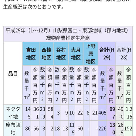
生産概況は次のとおりです。
平成29年（1～12月）山梨県富士・東部地域（郡内地域）
織物産業推定生産高
上野
吉田
西桂
谷村
大月
合計(H
合計(H
原
地区
地区
地区
地区
29
)
28)
地区
数
数
数
数
金
金
金
金
金
金
金
数
数
数
品目
量
量
量
量
額
額
額
額
額
額
額
量
量
量
千
千
千
千
百
百
百
百
百
百
百
千
千
千
m
m
m
m
万
万
万
万
万
万
万
2
2
2
m
m
m
円
2
円
2
円
2
円
2
円
円
円
ネクタ
14
36
23
58
99
49
1,2
3
9
10
22
8
21
405
イ地
5
1
9
4
7
0
15
座布団
11
13
26
86
56
3
2
18
13
60
-
-
226
152
地
9
0
9