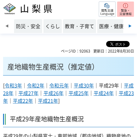
閲覧支援
山梨県
前のスライドを表示
防災・安全
くらし
教育・子育て
医療・健康・福
ページID：92063
更新日：2022年8月30日
産地織物生産概況（推定値）
[
令和3年
｜
令和2年
｜
令和元年
｜
平成30年
｜平成29年｜
平成
28年
｜
平成27年
｜
平成26年
｜
平成25年
｜
平成24年
｜
平成23
年
｜
平成22年
｜
平成21年
]
平成29年産地織物生産概況
平成29年の山梨県富士・東部地域（郡内地域）織物産地の