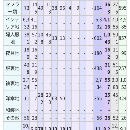
マフラ
14
11
36
27
73
49
38
96
4
9
-
-
164
595
ー類
5
3
3
5
インテ
6,3
4,1
6,3
4,1
7,0
4,5
-
-
-
-
-
-
-
-
リア地
32
16
32
16
55
85
婦人服
38
57
20
45
1,0
50
13
13
-
-
-
-
602
857
地
1
2
8
8
43
1
18
16
16
11
夜具地
-
-
-
-
-
-
-
-
180
99
0
2
2
0
43
21
21
51
服裏地
-
-
-
-
-
-
-
-
438
257
8
9
9
5
2,7
95
2,7
95
3,0
1,0
袖裏地
-
-
-
-
-
-
-
-
34
7
34
7
88
53
28
20
25
45
洋傘地
11
7
63
50
-
-
-
-
355
324
2
0
7
1
和装地
-
-
-
-
-
-
-
-
-
-
-
-
-
-
その他
56
28
-
-
-
-
-
-
-
-
56
28
52
26
10,
12,
6,6
78
1,3
13
18
13
11,
8,2
9,1