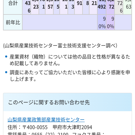
合計
43
91
8
21
72
23
1
57
5
1
3
492
72
63
6
6
9
9
前年比
0%
0%
(山梨県産業技術センター富士技術支援センター調べ）
産業資材（織物）については他の品目と性格が異なるた
め記載してありません。
調査にあたってご協力いただいた皆様に心より感謝を申
し上げます。
このページに関するお問い合わせ先
山梨県産業政策部産業技術センター
住所：〒400-0055 甲府市大津町2094
電話番号：0555（22）2100 ファクス番号：