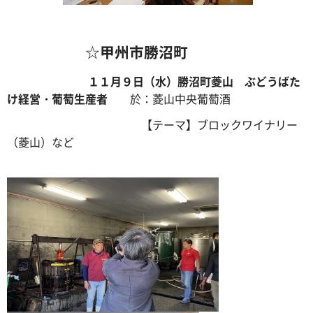
☆
甲州市勝沼町
１１月９日（水）勝沼町菱山 ぶ
どうばた
け経営・葡萄生産者
於：菱山中央葡萄酒
【テーマ】ブロックワイナリー
（菱山）など