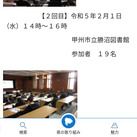
【２回目】令和５年２月１日
（水）１４時～１６時
甲州市立
勝沼図書館
参加者 １９名
内容： 講義「地域に歴史を記録し
検索
県の取り組み
魅力