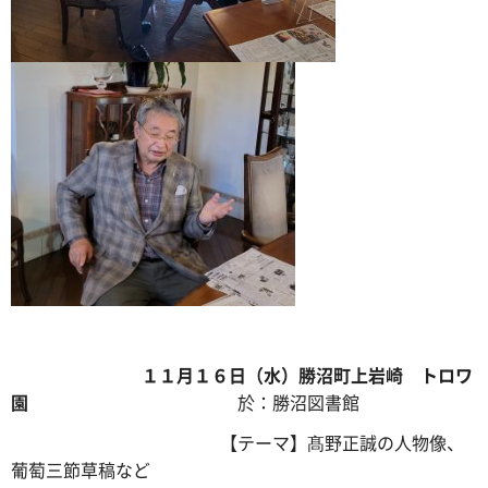
１１月１６日（水）勝沼町上岩崎 トロワ
園
於：勝沼図書館
【テーマ】髙野正誠の人物像、
葡萄三節草稿など