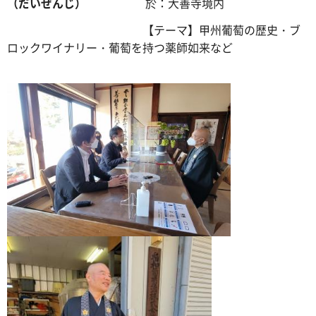
（だいぜん
じ）
於：大善寺境内
【テーマ】甲州葡萄の歴史・ブ
ロックワイナリー・葡萄を持つ薬師如来など