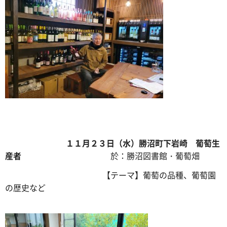
１１月２３日（水）勝沼町下岩崎 葡萄生
産者
於：勝沼図書館・葡萄畑
【テーマ】葡萄の品種、葡萄園
の歴史など