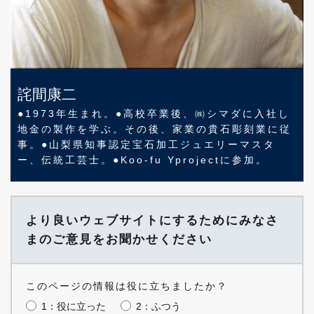
詫間康二
●1973年生まれ。●高校卒業後、㈱シマダに入社し
地金の製作を学ぶ。その後、家業の貴石彫刻業に従
事。●山梨県知事認定宝石加工ジュエリーマスタ
ー、伝統工芸士。●Koo-fu Yprojectに参加。
より良いウェブサイトにするためにみなさ
まのご意見をお聞かせください
このページの情報は役に立ちましたか？
1：役に立った
2：ふつう