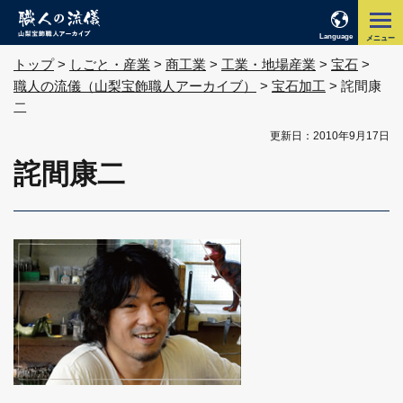
職人の流儀 山
梨宝飾職人ア
Language
メニュー
ーカイブ
トップ
>
しごと・産業
>
商工業
>
工業・地場産業
>
宝石
>
職人の流儀（山梨宝飾職人アーカイブ）
>
宝石加工
> 詫間康
二
更新日：2010年9月17日
詫間康二