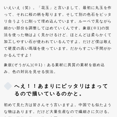
いえいえ（笑）。「花玉」と言いまして、最初に丸玉を作
って、それに桜の柄を彫ります。そして別の色石をピッタ
リ合うように削って埋め込んでいます。ルーペで見ながら
細かい部分を調整してはめていくんです。象嵌(※1)の技
法を使った物はよく見かけるけど、ほとんどは柔らかくて
加工しやすい石が使われているんですよ。だけど僕は敢え
て硬度の高い瑪瑙を使っています。だからすごい手間がか
かるんですよ！
象嵌(ぞうがん)(※1)：ある素材に異質の素材を嵌め込
み、色の対比を見せる技法。
へえ！！あまりにピッタリはまって
るので描いているのかと。
初めて見た方は皆さんそう言いますよ。中国でも似たよう
な物はあります。だけど大量生産なので繊細さに欠ける。