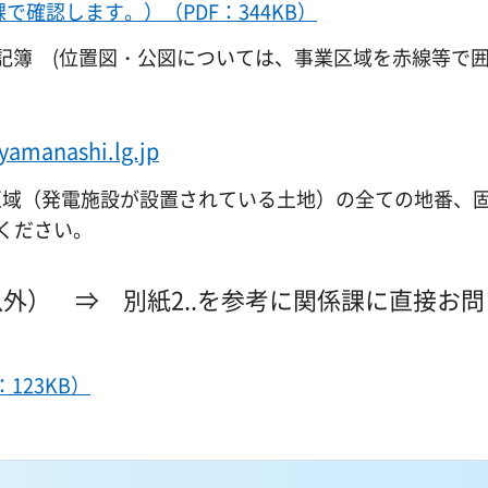
で確認します。）（PDF：344KB）
記簿 (位置図・公図については、事業区域を赤線等で
.yamanashi.lg.jp
域（発電施設が設置されている土地）の全ての地番、
てください。
枠以外） ⇒ 別紙2..を参考に関係課に直接お
123KB）