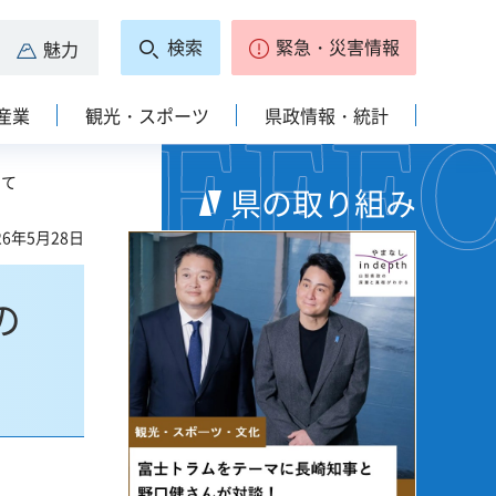
検索
緊急・災害情報
魅力
産業
観光・スポーツ
県政情報・統計
いて
県の取り組み
6年5月28日
の