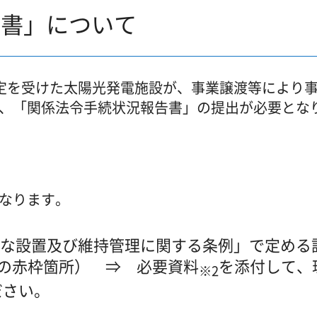
告書」について
度の認定を受けた太陽光発電施設が、事業譲渡等により
、「関係法令手続状況報告書」の提出が必要とな
なります。
正な設置及び維持管理に関する条例」で定める
..の赤枠箇所） ⇒ 必要資料
を添付して、
※2
ださい。