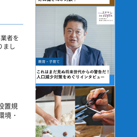
事業者を
りまし
設置規
環境・