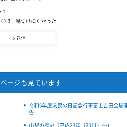
か？
3：見つけにくかった
なページも見ています
令和5年度県民の日記念行事富士吉田会場
告
山梨の歴史（平成23年（2011）～）