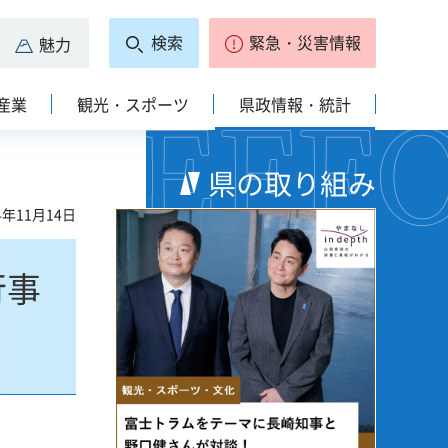
検索
緊急・災害情報
魅力
産業
観光・スポーツ
県政情報・統計
県の取り組み
4年11月14日
行事