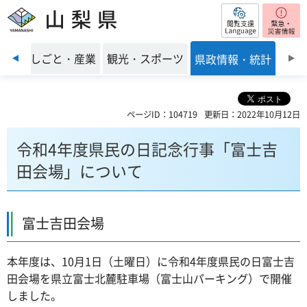
閲覧支援
山梨県
前のスライドを表示
環境
しごと・産業
観光・スポーツ
県政情報・統計
ページID：104719
更新日：2022年10月12日
令和4年度県民の日記念行事「富士吉
田会場」について
富士吉田会場
本年度は、10月1日（土曜日）に令和4年度県民の日富士吉
田会場を県立富士北麓駐車場（富士山パーキング）で開催
しました。