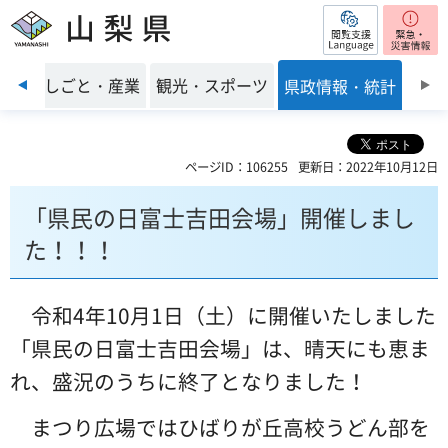
閲覧支援
山梨県
前のスライドを表示
環境
しごと・産業
観光・スポーツ
県政情報・統計
ページID：106255
更新日：2022年10月12日
「県民の日富士吉田会場」開催しまし
た！！！
令和4年10月1日（土）に開催いたしました
「県民の日富士吉田会場」は、晴天にも恵ま
れ、盛況のうちに終了となりました！
まつり広場ではひばりが丘高校うどん部を