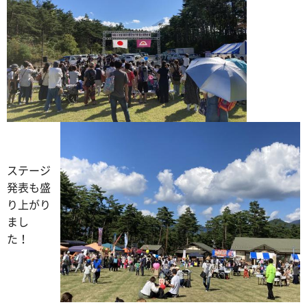
ステージ
発表も盛
り上がり
まし
た！