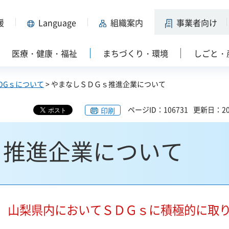
援
Language
組織案内
事業者向け
医療・健康・福祉
まちづくり・環境
しごと・
SDGｓについて
> やまなしＳＤＧｓ推進企業について
ページID：106731
更新日：20
印刷
ｓ推進企業について
、
山梨県内においてＳＤＧｓに積極的に取