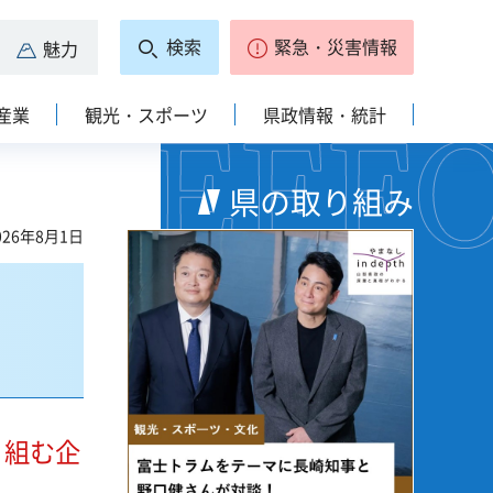
検索
緊急・災害情報
魅力
産業
観光・スポーツ
県政情報・統計
県の取り組み
26年8月1日
り組む企