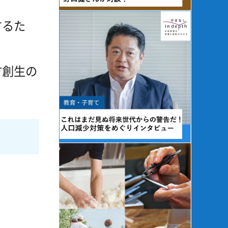
するた
方創生の