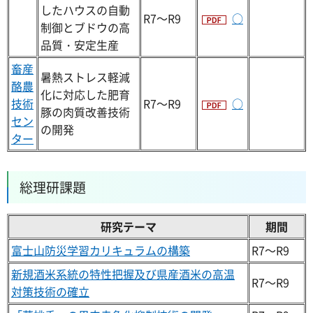
したハウスの自動
R7～R9
○
制御とブドウの高
品質・安定生産
畜産
暑熱ストレス軽減
酪農
化に対応した肥育
技術
R7～R9
○
豚の肉質改善技術
セン
の開発
ター
総理研課題
研究テーマ
期間
富士山防災学習カリキュラムの構築
R7～R9
新規酒米系統の特性把握及び県産酒米の高温
R7～R9
対策技術の確立