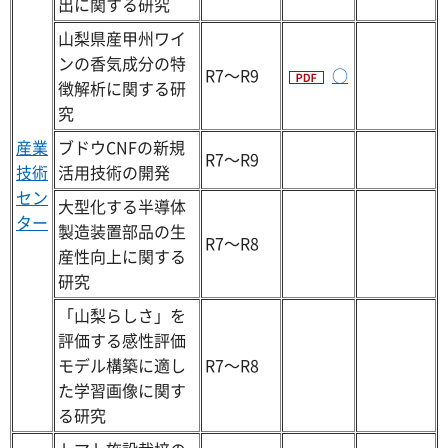
出に関する研究
山梨県産甲州ワイ
ンの香気成分の特
R7～R9
○
徴解析に関する研
究
産業
ブドウCNFの新規
R7～R9
技術
活用技術の開発
セン
大型化する半導体
ター
製造装置部品の生
R7～R8
産性向上に関する
研究
「山梨らしさ」を
評価する感性評価
モデル構築に適し
R7～R8
た学習画像に関す
る研究