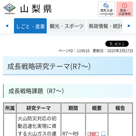
閲覧支援
山梨県
前のスライドを表示
・環境
観光・スポーツ
県政情報・統計
しごと・産業
ページID：119616
更新日：2025年3月27日
成長戦略研究テーマ(R7～）
成長戦略課題（R7～）
所属
研究テーマ
期間
概要
報告
火山防災対応の初
動迅速化実現に資
する火山ガスの連
R7～R9
○