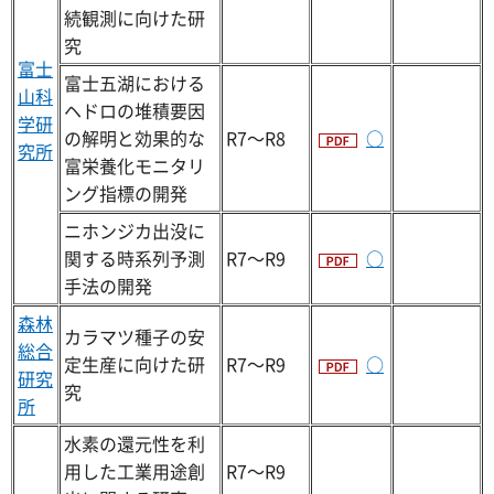
続観測に向けた研
究
富士
富士五湖における
山科
ヘドロの堆積要因
学研
の解明と効果的な
R7～R8
○
究所
富栄養化モニタリ
ング指標の開発
ニホンジカ出没に
関する時系列予測
R7～R9
○
手法の開発
森林
カラマツ種子の安
総合
定生産に向けた研
R7～R9
○
研究
究
所
水素の還元性を利
用した工業用途創
R7～R9