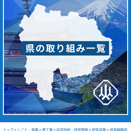
トップ
>
しごと・産業
>
商工業
>
科学技術・研究開発
>
研究成果
>
成長戦略研