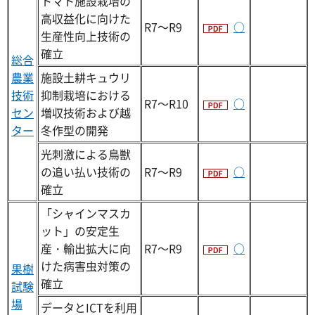
トマト施設栽培の
高収益化に向けた
R7～R9
○
生産性向上技術の
確立
総合
農業
施設土耕キュウリ
技術
抑制栽培における
R7～R10
○
セン
増収技術および越
ター
冬作型の開発
光刺激による鳥獣
の追い払い技術の
R7～R9
○
確立
「シャインマスカ
ット」の安定生
産・輸出拡大に向
R7～R9
○
けた病害虫対策の
果樹
確立
試験
場
データとICTを利用