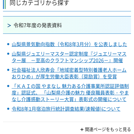
同じカテゴリから探す
令和7年度の発表資料
山梨県景気動向指数（令和8年3月分）を公表しました
山梨県ジュエリーマスター認定制度『ジュエリーマス
ター展 －至高のクラフトマンシップ2026－』開催
社会福祉法人欣寿会「地域密着型特別養護老人ホーム
おりひめ」が厚生労働大臣表彰（奨励賞）を受賞
「ＫＡＩの国 やまなし 魅力ある介護事業所認証評価制
度」認証式、 「山梨県介護の魅力 優良職員表彰・やま
なし介護感動ストーリー大賞」表彰式の開催について
令和8年1月宿泊旅行統計調査結果(速報値)について
関連ページをもっと見る