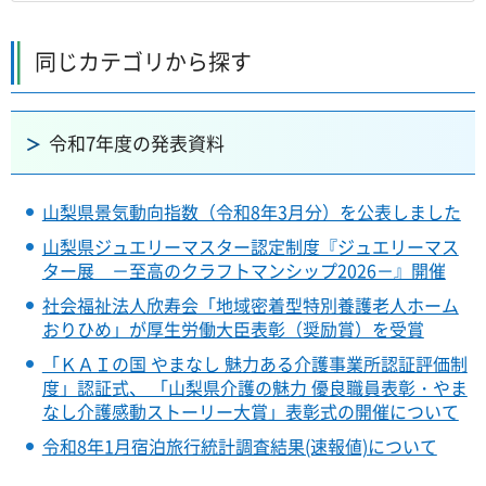
同じカテゴリから探す
令和7年度の発表資料
山梨県景気動向指数（令和8年3月分）を公表しました
山梨県ジュエリーマスター認定制度『ジュエリーマス
ター展 －至高のクラフトマンシップ2026－』開催
社会福祉法人欣寿会「地域密着型特別養護老人ホーム
おりひめ」が厚生労働大臣表彰（奨励賞）を受賞
「ＫＡＩの国 やまなし 魅力ある介護事業所認証評価制
度」認証式、 「山梨県介護の魅力 優良職員表彰・やま
なし介護感動ストーリー大賞」表彰式の開催について
令和8年1月宿泊旅行統計調査結果(速報値)について