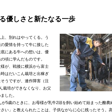
る優しさと新たなる一歩
以上、別れはやってくる。う
限の愛情を持って牛に接した
根底にある牛への想いは、優
供の頃に学んだものです。
父様が、戦後に横浜から富士
当時はだいこん栽培と出稼ぎ
たそうですが、連作障害（注
こん栽培ができなくなり、お父
めました。
さんが5歳のときに、お母様が乳牛2頭を飼い始めて始まった酪
なさい」と教えられたことは、子供ながらに心に残ったそう。