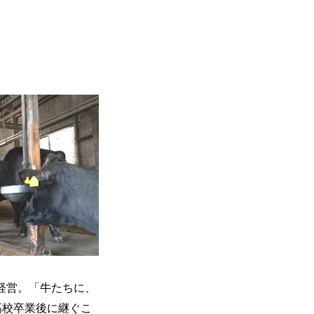
農経営。「牛たちに、
高校卒業後に継ぐこ