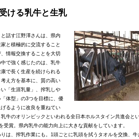
受ける乳牛と生乳
」と話す江野澤さんは、県内
農家と積極的に交流すること
び、情報交換することを大切
の中で強く感じたのは、乳牛
健康で長く生産を続けられる
う考え方を基本に、質の高い
多い「生涯乳量」、搾乳しや
い「体型」の3つを目標に、優
上げるように改良を重ねてい
乳牛のオリンピックといわれる全日本ホルスタイン共進会という
賞を受賞。県内乳牛の能力向上に大きな貢献をしています。
わりは、搾乳作業にも。1頭ごとに乳頭を拭うタオルを交換、牛