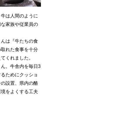
。牛は人間のように
切な家族や従業員の
さんは『牛たちの食
の取れた食事を十分
えてくれました。
ん。牛舎内を毎日3
するためにクッショ
シの設置、県内の酪
環境をよくする工夫