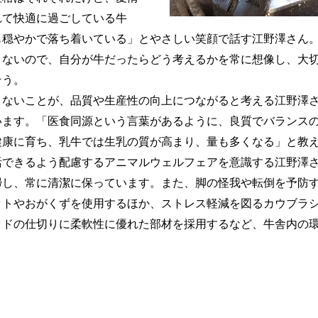
れて快適に過ごしている牛
も穏やかで落ち着いている」とやさしい笑顔で話す江野澤さん
きないので、自分が牛だったらどう考えるかを常に想像し、大
そう。
まないことが、品質や生産性の向上につながると考える江野澤
います。「医食同源という言葉があるように、良質でバランス
健康に育ち、乳牛では生乳の質が高まり、量も多くなる」と教
活できるよう配慮するアニマルウェルフェアを意識する江野澤さ
掃し、常に清潔に保っています。また、脚の怪我や転倒を予防
ットやおがくずを使用するほか、ストレス軽減を図るカウブラ
ッドの仕切りに柔軟性に優れた部材を採用するなど、牛舎内の
。