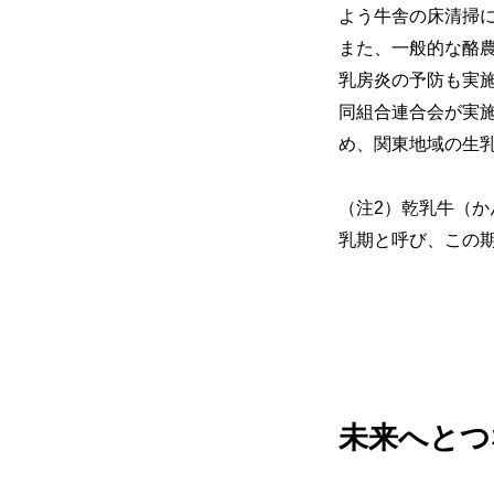
よう牛舎の床清掃
また、一般的な酪
乳房炎の予防も実
同組合連合会が実施
め、関東地域の生
（注2）乾乳牛（か
乳期と呼び、この
未来へとつ