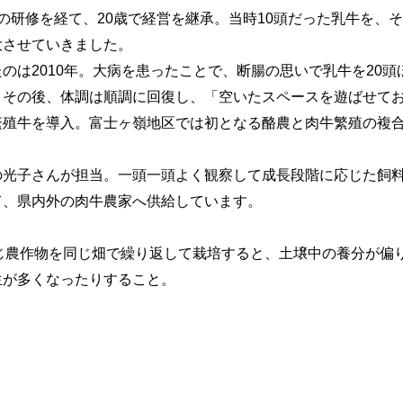
の研修を経て、20歳で経営を継承。当時10頭だった乳牛を、その
大させていきました。
のは2010年。大病を患ったことで、断腸の思いで乳牛を20
。その後、体調は順調に回復し、「空いたスペースを遊ばせて
繁殖牛を導入。富士ヶ嶺地区では初となる酪農と肉牛繁殖の複
の光子さんが担当。一頭一頭よく観察して成長段階に応じた飼
て、県内外の肉牛農家へ供給しています。
同じ農作物を同じ畑で繰り返して栽培すると、土壌中の養分が偏
生が多くなったりすること。