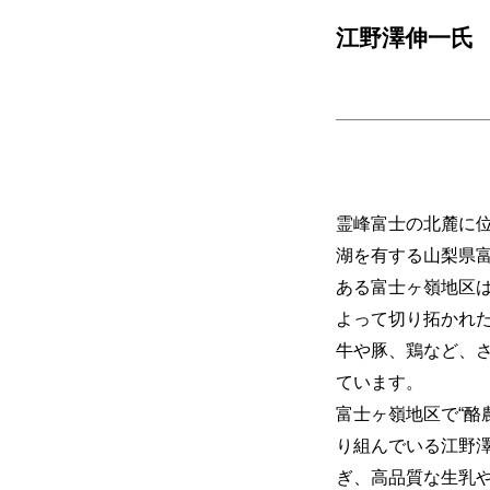
江野澤伸一氏
霊峰富士の北麓に
湖を有する山梨県
ある富士ヶ嶺地区
よって切り拓かれ
牛や豚、鶏など、
ています。
富士ヶ嶺地区で“酪
り組んでいる江野
ぎ、高品質な生乳や