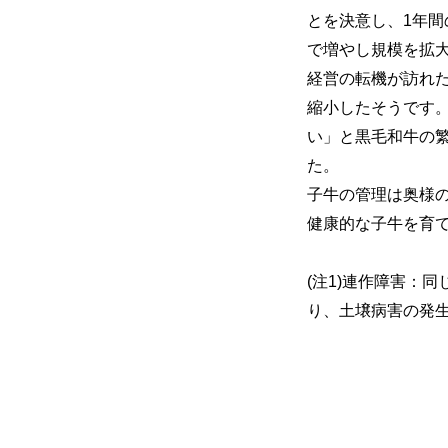
とを決意し、1年間
で増やし規模を拡
経営の転機が訪れた
縮小したそうです
い」と黒毛和牛の
た。
子牛の管理は奥様
健康的な子牛を育
(注1)連作障害：
り、土壌病害の発