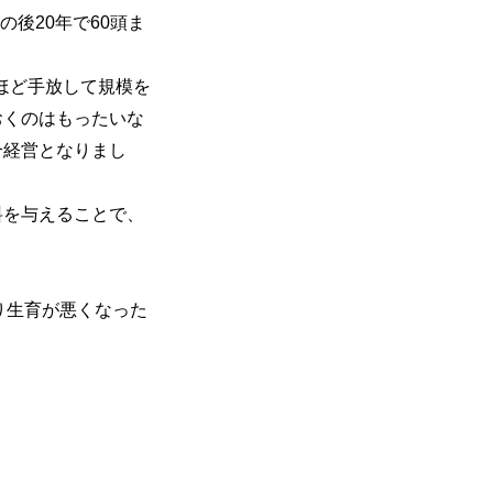
後20年で60頭ま
頭ほど手放して規模を
おくのはもったいな
合経営となりまし
料を与えることで、
り生育が悪くなった