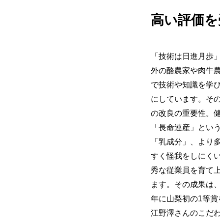
高い評価を
「技術は日進月歩
外の酪農家や肉牛
で技術や知識を学
にしています。そ
の改良の重要性。
「長命連産」とい
「乳成分」、より
すく怪我をしにく
秀な従業員を育て
ます。その成果は、
年に山梨初の1等
江野澤さんのこだ