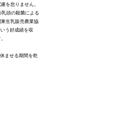
配慮を怠りません。
の乳頭の殺菌による
関東生乳販売農業協
という好成績を収
す。
度休ませる期間を乾