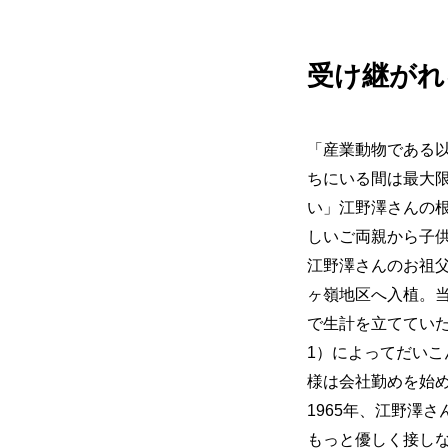
受け継がれ
「産業動物である
ちにいる間は最大
い」江野澤さんの
しいご両親から子
江野澤さんのお祖
ヶ嶺地区へ入植。
で生計を立ててい
1）によってだい
様は会社勤めを始
1965年、江野澤
もっと優しく接し