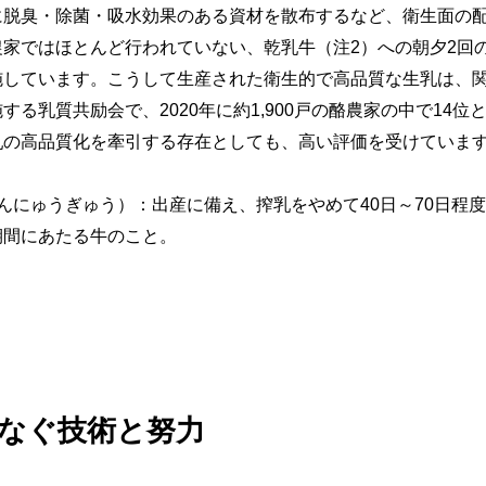
に脱臭・除菌・吸水効果のある資材を散布するなど、衛生面の
農家ではほとんど行われていない、乾乳牛（注2）への朝夕2回
施しています。こうして生産された衛生的で高品質な生乳は、
する乳質共励会で、2020年に約1,900戸の酪農家の中で14位
乳の高品質化を牽引する存在としても、高い評価を受けていま
んにゅうぎゅう）：出産に備え、搾乳をやめて40日～70日程
期間にあたる牛のこと。
なぐ技術と努力