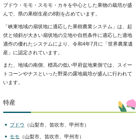
や
ブドウ・モモ・スモモ・カキを中心とした果物の栽培が盛
ま
んで、県の果樹生産の8割を占めています。
な
「峡東地域の扇状地に適応した果樹農業システム」は、起
し
伏と傾斜が大きい扇状地の立地や自然条件に適応した適地
農
適作の優れたシステムにより、令和4年7月に「世界農業遺
業
産」に認定されています。
ラ
また、地域の南側、標高の低い甲府盆地東側では、スイー
イ
トコーンやナスといった野菜の露地栽培が盛んに行われて
フ
います。
特産
ブドウ
（山梨市、笛吹市、甲州市）
モモ
（山梨市、笛吹市、甲州市）