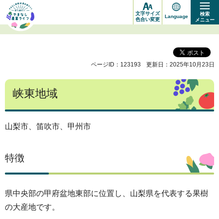
や
文字サイズ
検索
Language
ま
色合い変更
メニュー
な
し
ページID：123193
更新日：2025年10月23日
新
規
峡東地域
就
農
応
山梨市、笛吹市、甲州市
援
サ
特徴
イ
ト
県中央部の甲府盆地東部に位置し、山梨県を代表する果樹
START!
の大産地です。