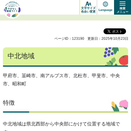
や
文字サイズ
検索
Language
ま
色合い変更
メニュー
な
し
ページID：123190
更新日：2025年10月23日
新
規
中北地域
就
農
応
甲府市、韮崎市、南アルプス市、北杜市、甲斐市、中央
市、昭和町
援
サ
特徴
イ
ト
START!
中北地域は県北西部から中央部にかけて位置する地域で