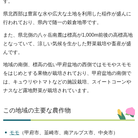
や
す。
ま
県北西部は豊富な水や広大な土地を利用した稲作が盛んに
な
行われており、県内で随一の穀倉地帯です。
し
また、県北側の八ヶ岳南麓は標高が1,000m前後の高標高地
農
となっていて、涼しい気候を生かした野菜栽培や畜産が盛
業
んです。
ラ
地域の南側、標高の低い甲府盆地の西側ではモモやスモモ
イ
をはじめとする果物が栽培されており、甲府盆地の南側で
フ
は、キュウリやトマトなどの施設栽培、スイートコーンや
ナスなど露地野菜が栽培されています。
この地域の主要な農作物
モモ
（甲府市、韮崎市、南アルプス市、中央市）