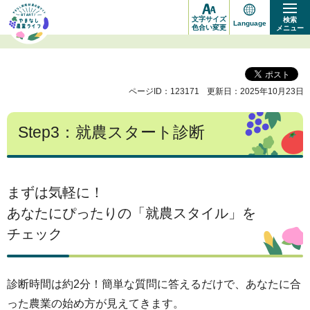
や
文字サイズ
検索
Language
ま
色合い変更
メニュー
な
し
ページID：123171
更新日：2025年10月23日
新
規
Step3：就農スタート診断
就
農
応
まずは気軽に！
援
あなたにぴったりの「就農スタイル」を
サ
チェック
イ
ト
診断時間は約2分！簡単な質問に答えるだけで、あなたに合
START!
った農業の始め方が見えてきます。