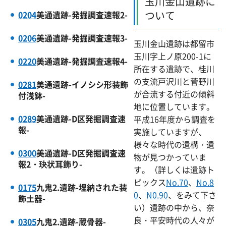
玉川金山遺跡に
ついて
0204
美通遺跡-発掘調査速報2-
0206
美通遺跡-発掘調査速報3-
玉川金山遺跡は都留市
玉川字上ノ原200-1に
0220
美通遺跡-発掘調査速報4-
所在する遺跡で、桂川
の支流戸沢川と菅野川
0281
美通遺跡-イノシシ形装飾
が合流する付近の傾斜
付浅鉢-
地に位置しています。
0289
美通遺跡-D区発掘調査速
平成16年度から調査を
報-
実施していますが、
様々な時代の遺構・遺
0300
美通遺跡-D区発掘調査速
物が見つかっていま
報2・玦状耳飾り-
す。（詳しくは遺跡ト
ピックス
No.70
、
No.8
0175
九鬼2.遺跡-埋納された装
0
、
N0.90
、をみて下さ
飾土器-
い）遺跡の中から、奈
良・平安時代の人々が
0305
九鬼2.遺跡-蔵骨器-