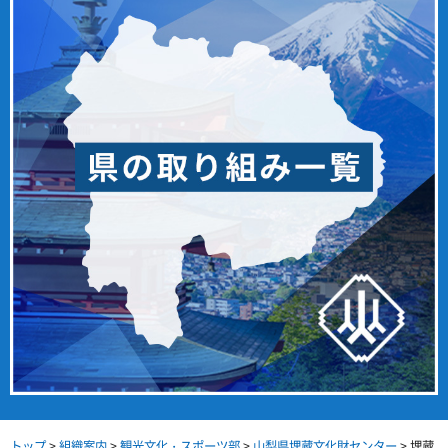
トップ
>
組織案内
>
観光文化・スポーツ部
>
山梨県埋蔵文化財センター
> 埋蔵