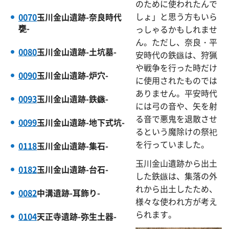
のために使われたんで
しょ」と思う方もいら
0070
玉川金山遺跡-奈良時代
甕-
っしゃるかもしれませ
ん。ただし、奈良・平
0080
玉川金山遺跡-土坑墓-
安時代の鉄鏃は、狩猟
や戦争を行った時だけ
0090
玉川金山遺跡-炉穴-
に使用されたものでは
ありません。平安時代
0093
玉川金山遺跡-鉄鏃-
には弓の音や、矢を射
る音で悪鬼を退散させ
0099
玉川金山遺跡-地下式坑-
るという魔除けの祭祀
を行っていました。
0118
玉川金山遺跡-集石-
玉川金山遺跡から出土
0182
玉川金山遺跡-台石-
した鉄鏃は、集落の外
れから出土したため、
0082
中溝遺跡-耳飾り-
様々な使われ方が考え
られます。
0104
天正寺遺跡-弥生土器-