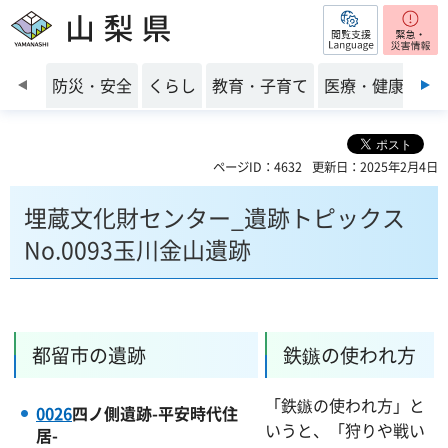
閲覧支援
山梨県
前のスライドを表示
防災・安全
くらし
教育・子育て
医療・健康・福
ページID：4632
更新日：2025年2月4日
埋蔵文化財センター_遺跡トピックス
No.0093玉川金山遺跡
都留市の遺跡
鉄鏃の使われ方
「鉄鏃の使われ方」と
0026
四ノ側遺跡-平安時代住
いうと、「狩りや戦い
居-