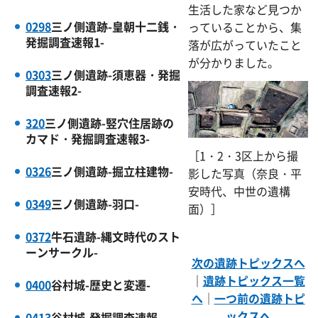
生活した家など見つか
0298
三ノ側遺跡-皇朝十二銭・
っていることから、集
発掘調査速報1-
落が広がっていたこと
が分かりました。
0303
三ノ側遺跡-須恵器・発掘
調査速報2-
320
三ノ側遺跡-竪穴住居跡の
カマド・発掘調査速報3-
［1・2・3区上から撮
0326
三ノ側遺跡-掘立柱建物-
影した写真（奈良・平
安時代、中世の遺構
0349
三ノ側遺跡-羽口-
面）］
0372
牛石遺跡-縄文時代のスト
ーンサークル-
次の遺跡トピックスへ
｜
遺跡トピックス一覧
0400
谷村城-歴史と変遷-
へ
｜
一つ前の遺跡トピ
ックスへ
0413
谷村城-発掘調査速報-