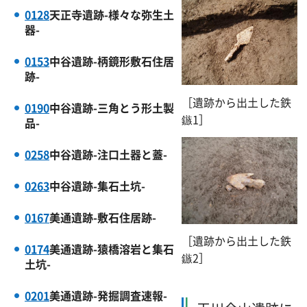
0128
天正寺遺跡-様々な弥生土
器-
0153
中谷遺跡-柄鏡形敷石住居
跡-
［遺跡から出土した鉄
0190
中谷遺跡-三角とう形土製
鏃1］
品-
0258
中谷遺跡-注口土器と蓋-
0263
中谷遺跡-集石土坑-
0167
美通遺跡-敷石住居跡-
［遺跡から出土した鉄
0174
美通遺跡-猿橋溶岩と集石
鏃2］
土坑-
0201
美通遺跡-発掘調査速報-