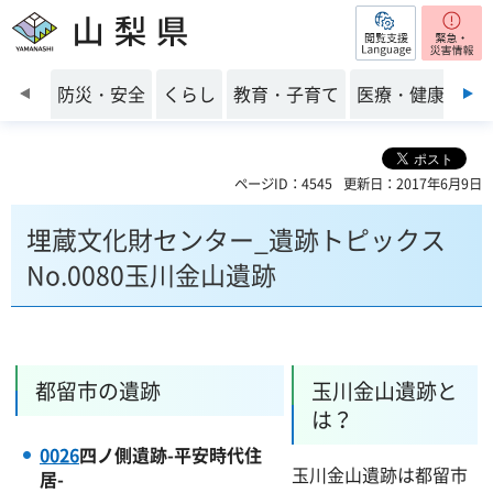
閲覧支援
山梨県
前のスライドを表示
防災・安全
くらし
教育・子育て
医療・健康・福
ページID：4545
更新日：2017年6月9日
埋蔵文化財センター_遺跡トピックス
No.0080玉川金山遺跡
都留市の遺跡
玉川金山遺跡と
は？
0026
四ノ側遺跡-平安時代住
玉川金山遺跡は都留市
居-