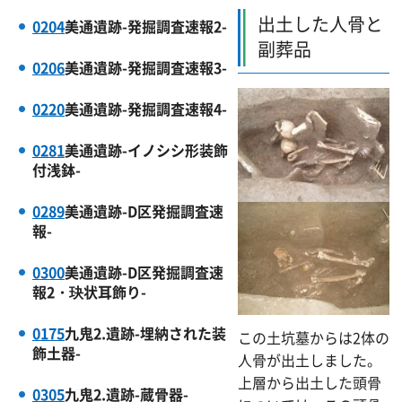
出土した人骨と
0204
美通遺跡-発掘調査速報2-
副葬品
0206
美通遺跡-発掘調査速報3-
0220
美通遺跡-発掘調査速報4-
0281
美通遺跡-イノシシ形装飾
付浅鉢-
0289
美通遺跡-D区発掘調査速
報-
0300
美通遺跡-D区発掘調査速
報2・玦状耳飾り-
0175
九鬼2.遺跡-埋納された装
この土坑墓からは2体の
飾土器-
人骨が出土しました。
上層から出土した頭骨
0305
九鬼2.遺跡-蔵骨器-