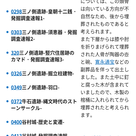
については、この頭骨
は向いている方向が不
0298
三ノ側遺跡-皇朝十二銭・
自然なため、後から埋
発掘調査速報1-
葬されたものであると
考えられます。
0303
三ノ側遺跡-須恵器・発掘
調査速報2-
また下層からは膝や肘
を折りまげられて埋葬
320
三ノ側遺跡-竪穴住居跡の
された人骨が陶器の壺
カマド・発掘調査速報3-
と碗、
寛永通宝
などの
副葬品を伴って出土し
0326
三ノ側遺跡-掘立柱建物-
ました。また土中に釘
と腐った木が含まれて
0349
三ノ側遺跡-羽口-
いましたので、木製の
棺桶に入れられてから
0372
牛石遺跡-縄文時代のスト
埋葬されたと考えられ
ーンサークル-
ます。
0400
谷村城-歴史と変遷-
0413
谷村城-発掘調査速報-