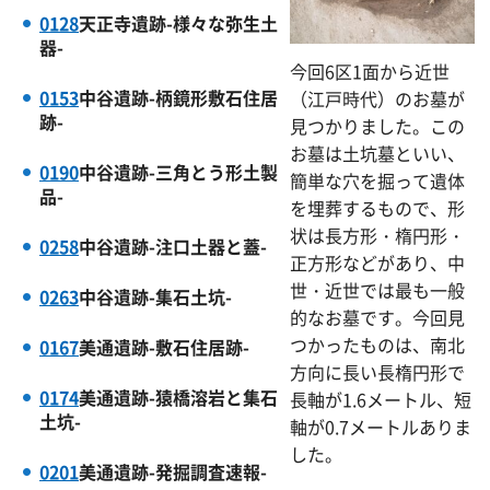
0128
天正寺遺跡-様々な弥生土
器-
今回6区1面から近世
0153
中谷遺跡-柄鏡形敷石住居
（江戸時代）のお墓が
跡-
見つかりました。この
お墓は土坑墓といい、
0190
中谷遺跡-三角とう形土製
簡単な穴を掘って遺体
品-
を埋葬するもので、形
状は長方形・楕円形・
0258
中谷遺跡-注口土器と蓋-
正方形などがあり、中
世・近世では最も一般
0263
中谷遺跡-集石土坑-
的なお墓です。今回見
つかったものは、南北
0167
美通遺跡-敷石住居跡-
方向に長い長楕円形で
0174
美通遺跡-猿橋溶岩と集石
長軸が1.6メートル、短
土坑-
軸が0.7メートルありま
した。
0201
美通遺跡-発掘調査速報-