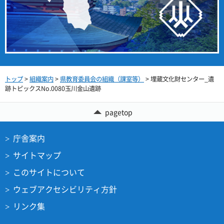
トップ
>
組織案内
>
県教育委員会の組織（課室等）
> 埋蔵文化財センター_遺
跡トピックスNo.0080玉川金山遺跡
pagetop
庁舎案内
サイトマップ
このサイトについて
ウェブアクセシビリティ方針
リンク集