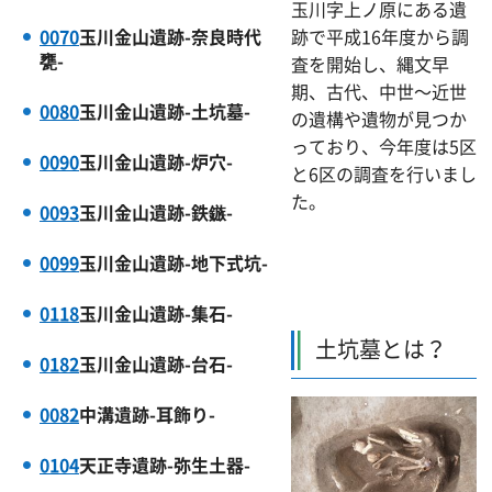
玉川字上ノ原にある遺
0070
玉川金山遺跡-奈良時代
跡で平成16年度から調
甕-
査を開始し、縄文早
期、古代、中世～近世
0080
玉川金山遺跡-土坑墓-
の遺構や遺物が見つか
っており、今年度は5区
0090
玉川金山遺跡-炉穴-
と6区の調査を行いまし
た。
0093
玉川金山遺跡-鉄鏃-
0099
玉川金山遺跡-地下式坑-
0118
玉川金山遺跡-集石-
土坑墓とは？
0182
玉川金山遺跡-台石-
0082
中溝遺跡-耳飾り-
0104
天正寺遺跡-弥生土器-