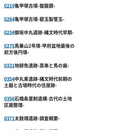
0219
亀甲塚古墳-盤龍鏡-
0264
亀甲塚古墳-碧玉製管玉-
0234
御坂中丸遺跡-縄文時代早期-
0275
馬乗山2号墳-甲府盆地最後の
前方後円墳-
0331
地耕免遺跡-斎串と馬の歯-
0354
中丸東遺跡-縄文時代前期の
土器と古墳時代の住居跡-
0356
石橋条里制遺構-古代の土地
区画整理-
0371
太鼓畑遺跡-調査概要-