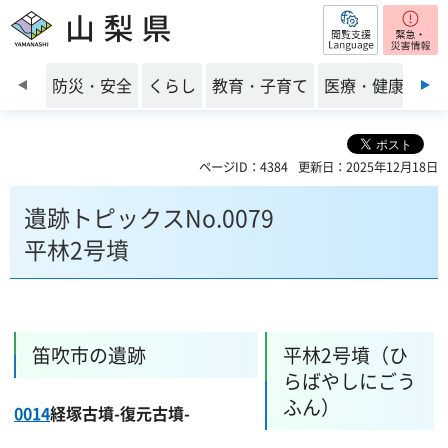
閲覧支援
山梨県
前のスライドを表示
防災・安全
くらし
教育・子育て
医療・健康・福
ページID：4384
更新日：2025年12月18日
遺跡トピックスNo.0079
平林2号墳
笛吹市の遺跡
平林2号墳（ひ
らばやしにごう
ふん）
0014
経塚古墳-復元古墳-