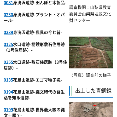
0081
身洗沢遺跡-田んぼと木製品-
調査機関：山梨県教育
委員会山梨県埋蔵文化
0230
身洗沢遺跡-プラント・オパ
ール-
財センター
0339
身洗沢遺跡-農具の今と昔-
0125
水口遺跡-柄鏡形敷石住居跡
（1号住居跡）-
0355
水口遺跡-敷石住居跡（3号住
居跡）-
〈写真〉調査前の様子
0135
花鳥山遺跡-エゴマ種子塊-
出土した青銅鏡
0194
花鳥山遺跡-縄文時代の食生
活を知る遺物-
0199
花鳥山遺跡-世界最大級の縄
文土器？-