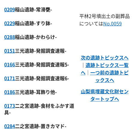
0209
稲山遺跡-常滑甕-
平林2号墳出土の副葬品
0229
稲山遺跡-すり鉢-
については
No.0059
0288
稲山遺跡-かわらけ-
0151
三光遺跡-発掘調査速報-
次の遺跡トピックスへ
0166
三光遺跡-発掘調査速報5-
｜
遺跡トピックス一覧
へ
｜
一つ前の遺跡トピ
0171
三光遺跡-発掘調査速報6-
ックスへ
山梨県埋蔵文化財セン
0186
三光遺跡-耳飾り他-
タートップへ
0173
二之宮遺跡-食材をふかす道
具-
0284
二之宮遺跡-置きカマド-