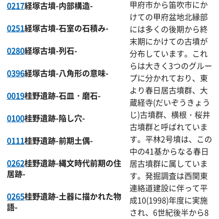
甲府市から笛吹市にか
0217
経塚古墳-内部構造-
けての甲府盆地北縁部
0251
経塚古墳-石室の石積み-
には多くの後期から終
末期にかけての古墳が
0280
経塚古墳-列石-
分布しています。これ
らは大きく3つのグルー
0396
経塚古墳-八角形の意味-
プに分かれており、東
より春日居古墳群、大
0019
桂野遺跡-石皿・磨石-
蔵経寺(だいぞうきょう
じ)古墳群、横根・桜井
0100
桂野遺跡-陥し穴-
古墳群と呼ばれていま
す。平林2号墳は、この
0111
桂野遺跡-前期土偶-
中の41基からなる春日
0262
桂野遺跡-縄文時代前期の住
居古墳群に属していま
居跡-
す。発掘調査は西関東
連絡道建設に伴って平
0265
桂野遺跡-土器に描かれた物
成10(1998)年度に実施
語-
され、6世紀後半から8