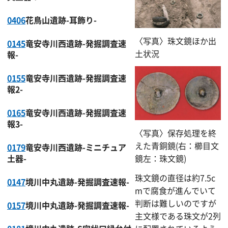
0406
花鳥山遺跡-耳飾り-
〈写真〉珠文鏡ほか出
0145
竜安寺川西遺跡-発掘調査速
土状況
報-
0155
竜安寺川西遺跡-発掘調査速
報2-
0165
竜安寺川西遺跡-発掘調査速
報3-
〈写真〉保存処理を終
えた青銅鏡(右：櫛目文
0179
竜安寺川西遺跡-ミニチュア
土器-
鏡左：珠文鏡)
珠文鏡の直径は約7.5c
0147
境川中丸遺跡-発掘調査速報-
mで腐食が進んでいて
判断は難しいのですが
0157
境川中丸遺跡-発掘調査速報-
主文様である珠文が2列