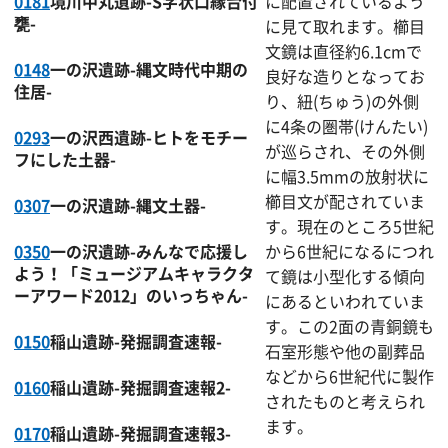
0181
境川中丸遺跡-S字状口縁台付
に配置されているよう
甕-
に見て取れます。櫛目
文鏡は直径約6.1cmで
0148
一の沢遺跡-縄文時代中期の
良好な造りとなってお
住居-
り、紐(ちゅう)の外側
に4条の圏帯(けんたい)
0293
一の沢西遺跡-ヒトをモチー
が巡らされ、その外側
フにした土器-
に幅3.5mmの放射状に
櫛目文が配されていま
0307
一の沢遺跡-縄文土器-
す。現在のところ5世紀
0350
一の沢遺跡-みんなで応援し
から6世紀になるにつれ
よう！「ミュージアムキャラクタ
て鏡は小型化する傾向
ーアワード2012」のいっちゃん-
にあるといわれていま
す。この2面の青銅鏡も
0150
稲山遺跡-発掘調査速報-
石室形態や他の副葬品
などから6世紀代に製作
0160
稲山遺跡-発掘調査速報2-
されたものと考えられ
ます。
0170
稲山遺跡-発掘調査速報3-