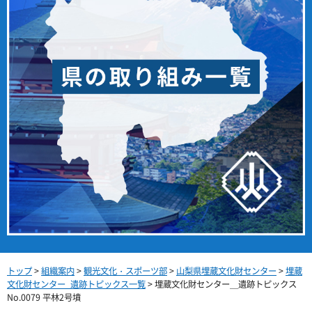
トップ
>
組織案内
>
観光文化・スポーツ部
>
山梨県埋蔵文化財センター
>
埋蔵
文化財センター_遺跡トピックス一覧
> 埋蔵文化財センター＿遺跡トピックス
No.0079 平林2号墳