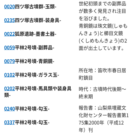
世紀初頭までの副葬品
0020
四ツ塚古墳群-玉類-
が数多く発見され注目
を浴びました。
0235
四ツ塚古墳群-装身具-
青銅鏡は珠文鏡(しゅも
んきょう)と櫛目文鏡
0022
狐原遺跡-墨書土器-
(くしめもんきょう)の2
0059
平林2号墳-副葬品-
面が出土しています。
0079
平林2号墳-青銅鏡-
所在地：笛吹市春日居
0102
平林2号墳-ガラス玉-
町鎮目
0202
平林2号墳-馬具類や装身具
時代：古墳時代後期～
類-
終末期
報告書：山梨県埋蔵文
0240
平林2号墳-勾玉-
化財センター報告書第1
0337
平林2号墳-勾玉-
75集2000年（平成12
年）刊