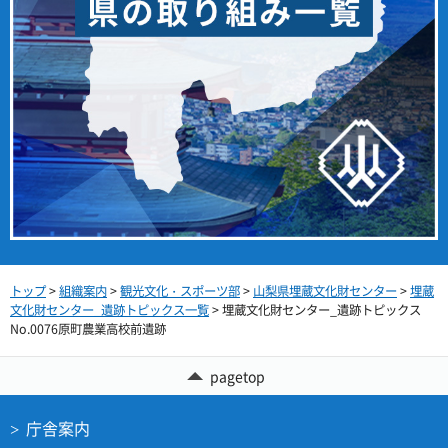
トップ
>
組織案内
>
観光文化・スポーツ部
>
山梨県埋蔵文化財センター
>
埋蔵
文化財センター_遺跡トピックス一覧
> 埋蔵文化財センター_遺跡トピックス
No.0076原町農業高校前遺跡
pagetop
庁舎案内