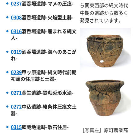
0237
酒呑場遺跡-マメの圧痕-
ら関東西部の縄文時代
中期の遺跡から数多く
0308
酒呑場遺跡-火焔型土器-
発見されています。
0316
酒呑場遺跡-産まれる縄文
人-
0319
酒呑場遺跡-海へのあこが
れ-
0239
甲ッ原遺跡-縄文時代前期
初頭の住居跡と土器-
0271
金生遺跡-鉄釉兎形水滴-
0272
中込遺跡-絡条体圧痕文土
器-
0315
郷蔵地遺跡-敷石住居-
［写真左］原町農業高