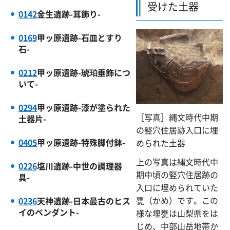
受けた土器
0142
金生遺跡-耳飾り-
0169
甲ッ原遺跡-石皿とすり
石-
0212
甲ッ原遺跡-琥珀垂飾につ
いて-
0294
甲ッ原遺跡-漆が塗られた
［写真］縄文時代中期
土器片-
の竪穴住居跡入口に埋
0405
甲ッ原遺跡-特殊脚付鉢-
められた土器
上の写真は縄文時代中
0226
塩川遺跡-中世の調理器
期中頃の竪穴住居跡の
具-
入口に埋められていた
甕（かめ）です。この
0236
天神遺跡-日本最古のヒス
イのペンダント-
様な埋甕は山梨県をは
じめ、中部山岳地帯か