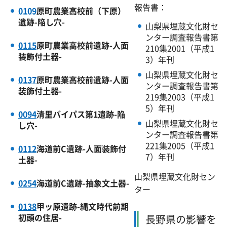
報告書：
0109
原町農業高校前（下原）
遺跡-陥し穴-
山梨県埋蔵文化財セ
ンター調査報告書第
0115
原町農業高校前遺跡-人面
210集2001（平成1
装飾付土器-
3）年刊
山梨県埋蔵文化財セ
0137
原町農業高校前遺跡-人面
ンター調査報告書第
装飾付土器-
219集2003（平成1
5）年刊
0094
清里バイパス第1遺跡-陥
山梨県埋蔵文化財セ
し穴-
ンター調査報告書第
221集2005（平成1
0112
海道前C遺跡-人面装飾付
7）年刊
土器-
山梨県埋蔵文化財セン
0254
海道前C遺跡-抽象文土器-
ター
0138
甲ッ原遺跡-縄文時代前期
初頭の住居-
長野県の影響を