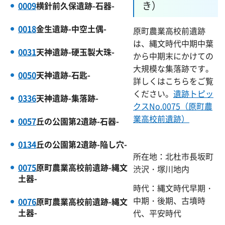
き）
0009
横針前久保遺跡-石器-
0018
金生遺跡-中空土偶-
原町農業高校前遺跡
は、縄文時代中期中葉
0031
天神遺跡-硬玉製大珠-
から中期末にかけての
大規模な集落跡です。
0050
天神遺跡-石匙-
詳しくはこちらをご覧
ください。
遺跡トピッ
0336
天神遺跡-集落跡-
クスNo.0075（原町農
業高校前遺跡）
0057
丘の公園第2遺跡-石器-
0134
丘の公園第2遺跡-陥し穴-
所在地：北杜市長坂町
0075
原町農業高校前遺跡-縄文
渋沢・塚川地内
土器-
時代：縄文時代早期・
中期・後期、古墳時
0076
原町農業高校前遺跡-縄文
土器-
代、平安時代