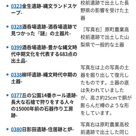
校前遺跡で出土した長
0323
金生遺跡-縄文ランドスケ
野県の影響を受けた土
ープ-
器
0328
酒呑場遺跡-酒呑場遺跡で
［写真右］原町農業高
見つかった『謎』の土器片-
校前遺跡で出土した山
梨県で一般的な土器
0399
酒呑場遺跡-豊かな縄文時
代中期文化を代表する683点の
出土品-
写真左は上の写真の土
0338
柳坪遺跡-縄文時代中期の
器を掘り出して復元し
土器-
たものです。土器の底
は失われていました
0377
丘の公園14番ホール遺跡-
が、高さ約25cmで胴が
長大な石槍で狩りをする人々
膨らんだ樽のような形
の15000年前の石器作り工房
をしています。
跡-
写真右は原町農業高校
0380
日影田遺跡-住居跡と炉-
前遺跡で出土した同じ