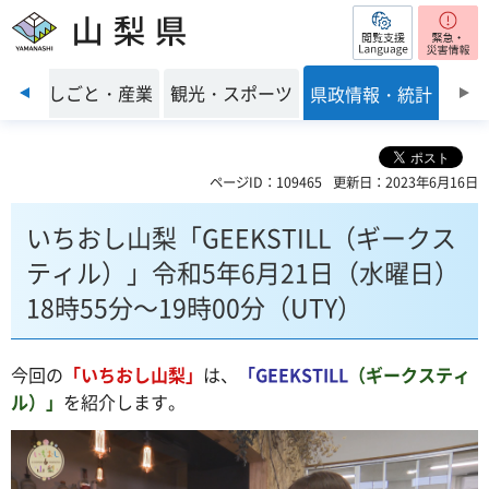
閲覧支援
山梨県
前のスライドを表示
環境
しごと・産業
観光・スポーツ
県政情報・統計
ページID：109465
更新日：2023年6月16日
いちおし山梨「GEEKSTILL（ギークス
ティル）」令和5年6月21日（水曜日）
18時55分～19時00分（UTY）
今回の
「いちおし山梨」
は、
「GEEKSTILL
（ギークスティ
ル）」
を紹介します。