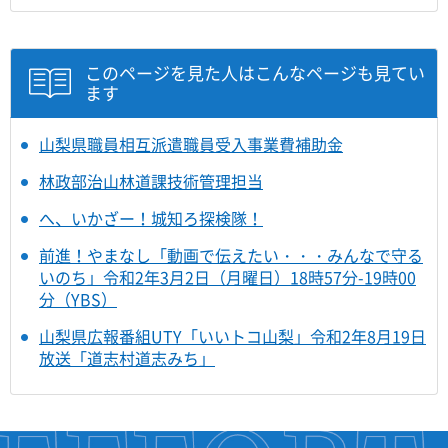
このページを見た人はこんなページも見てい
ます
山梨県職員相互派遣職員受入事業費補助金
林政部治山林道課技術管理担当
へ、いかざー！城知ろ探検隊！
前進！やまなし「動画で伝えたい・・・みんなで守る
いのち」令和2年3月2日（月曜日）18時57分-19時00
分（YBS）
山梨県広報番組UTY「いいトコ山梨」令和2年8月19日
放送「道志村道志みち」