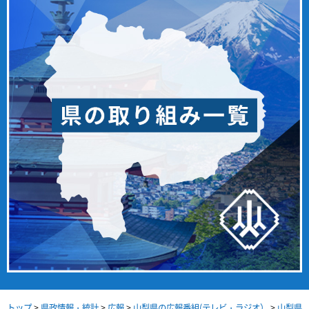
トップ
>
県政情報・統計
>
広報
>
山梨県の広報番組(テレビ・ラジオ）
>
山梨県