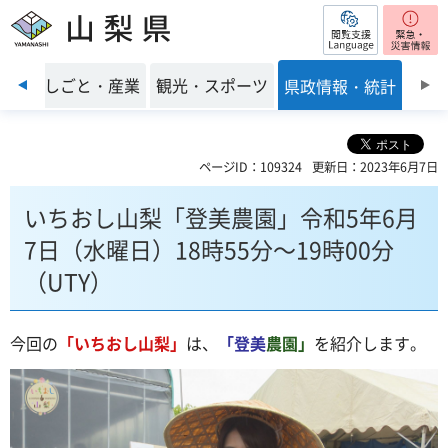
閲覧支援
山梨県
前のスライドを表示
環境
しごと・産業
観光・スポーツ
県政情報・統計
ページID：109324
更新日：2023年6月7日
いちおし山梨「登美農園」令和5年6月
7日（水曜日）18時55分～19時00分
（UTY）
今回の
「いちおし山梨」
は、
「登美
農園」
を紹介します。