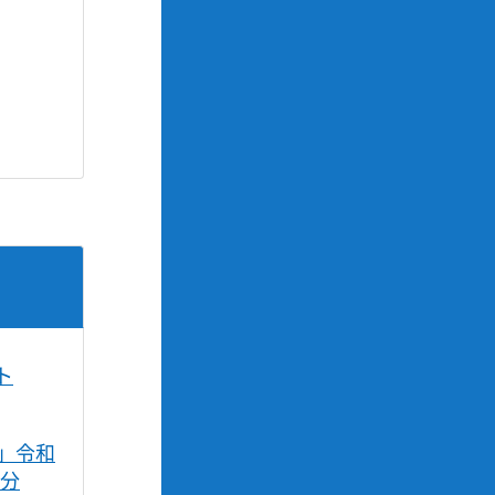
ト
」令和
0分