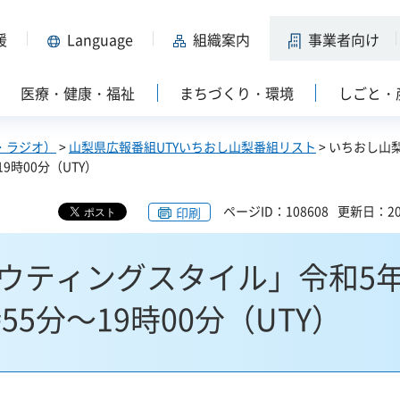
援
Language
組織案内
事業者向け
医療・健康・福祉
まちづくり・環境
しごと・
・ラジオ）
>
山梨県広報番組UTYいちおし山梨番組リスト
> いちおし山
9時00分（UTY）
ページID：108608
更新日：20
印刷
ウティングスタイル」令和5年
55分～19時00分（UTY）