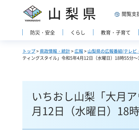
山梨県
閲覧支
防災・安全
くらし
教育・子育て
トップ
>
県政情報・統計
>
広報
>
山梨県の広報番組(テレビ
ティングスタイル」令和5年4月12日（水曜日）18時55分～1
いちおし山梨「大月ア
月12日（水曜日）18時