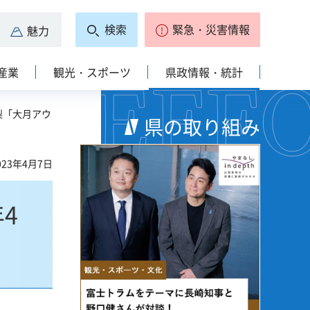
検索
緊急・災害情報
魅力
産業
観光・スポーツ
県政情報・統計
梨「大月アウ
県の取り組み
23年4月7日
4