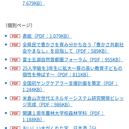
7,679KB）
（個別ページ）
表紙（PDF：1,079KB）
全県民で豊かさを育み分かち合う「豊かさ共創社
会やまなし」を目指して（PDF：589KB）
富士五湖自然首都圏フォーラム（PDF：955KB）
25人学級を3年生に拡大～質の高い教育子どもの
個性を伸ばす～（PDF：811KB）
全国初ヤングケアラー支援計画を策定（PDF：
1,244KB）
米倉山次世代エネルギーシステム研究開発ビレッ
ジ完成（PDF：986KB）
開講１周年農林大学校森林学科（PDF：
1,188KB）
おいしい水がくれた宝、日本酒「GI