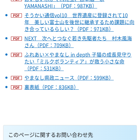
YAMANASHI」（PDF：987KB）
そうかい通信vol10 世界遺産に登録されて10
年 美しい富士山を後世に継承するため課題に向
き合っているらしい？（PDF：971KB）
NEXT 次へとつなぐ若き先駆者たち 村木風海
さん（PDF：709KB）
ふれあい×やまなし in depth 子猫の成長見守り
たい「ミルクボランティア」が救う小さな命
（PDF：531KB）
やまなし県政ニュース（PDF：599KB）
裏表紙（PDF：836KB）
このページに関するお問い合わせ先