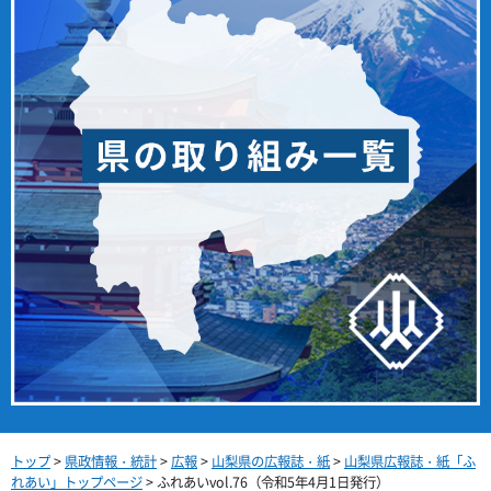
トップ
>
県政情報・統計
>
広報
>
山梨県の広報誌・紙
>
山梨県広報誌・紙「ふ
れあい」トップページ
> ふれあいvol.76（令和5年4月1日発行）