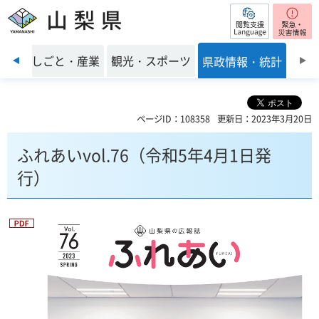
閲覧支援
山梨県
前のスライドを表示
環境
しごと・産業
観光・スポーツ
県政情報・統計
ページID：108358
更新日：2023年3月20日
ふれあいvol.76（令和5年4月1日発
行）