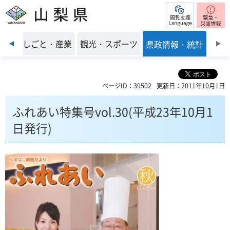
閲覧支援
山梨県
前のスライドを表示
環境
しごと・産業
観光・スポーツ
県政情報・統計
ページID：39502
更新日：2011年10月1日
ふれあい特集号vol.30(平成23年10月1
日発行)