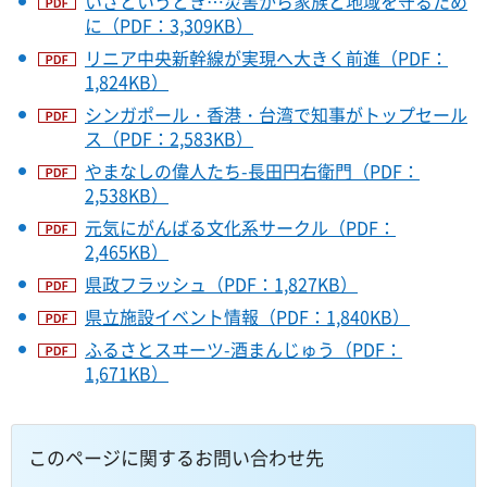
いざというとき…災害から家族と地域を守るため
に（PDF：3,309KB）
リニア中央新幹線が実現へ大きく前進（PDF：
1,824KB）
シンガポール・香港・台湾で知事がトップセール
ス（PDF：2,583KB）
やまなしの偉人たち-長田円右衛門（PDF：
2,538KB）
元気にがんばる文化系サークル（PDF：
2,465KB）
県政フラッシュ（PDF：1,827KB）
県立施設イベント情報（PDF：1,840KB）
ふるさとスヰーツ-酒まんじゅう（PDF：
1,671KB）
このページに関するお問い合わせ先