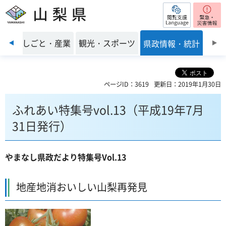
閲覧支援
山梨県
前のスライドを表示
環境
しごと・産業
観光・スポーツ
県政情報・統計
ページID：3619
更新日：2019年1月30日
ふれあい特集号vol.13（平成19年7月
31日発行）
やまなし県政だより特集号Vol.13
地産地消おいしい山梨再発見