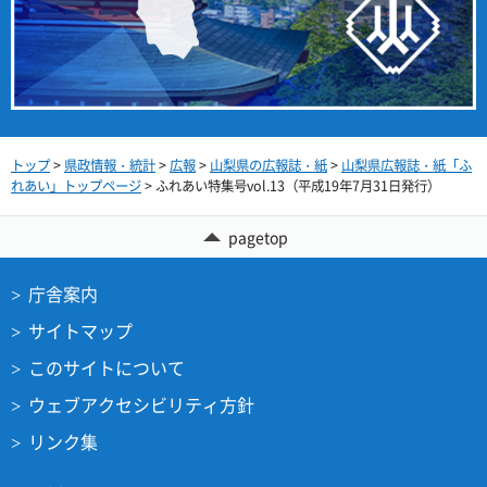
トップ
>
県政情報・統計
>
広報
>
山梨県の広報誌・紙
>
山梨県広報誌・紙「ふ
れあい」トップページ
> ふれあい特集号vol.13（平成19年7月31日発行）
pagetop
庁舎案内
サイトマップ
このサイトについて
ウェブアクセシビリティ方針
リンク集