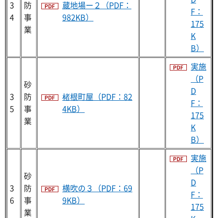
3
防
蔵地場ー２（PDF：
F：
4
事
982KB）
175
業
K
B）
実施
（P
砂
D
3
防
楮根町屋（PDF：82
F：
5
事
4KB）
175
業
K
B）
実施
（P
砂
D
3
防
横吹の３（PDF：69
F：
6
事
9KB）
175
業