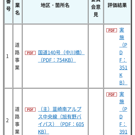
番
業
地区・箇所名
評価結果
会意
号
名
見
実
施
道
（P
路
国道140号（中川橋）
D
1
事
（PDF：754KB）
F：
業
351
K
B）
実
施
道
（主）韮崎南アルプ
（P
路
ス中央線（旭有野バ
D
2
事
イパス）（PDF：605
F：
業
KB）
391