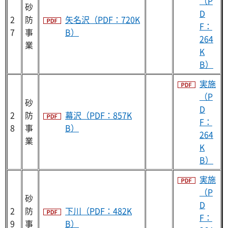
（P
砂
D
2
防
矢名沢（PDF：720K
F：
7
事
B）
264
業
K
B）
実施
（P
砂
D
2
防
幕沢（PDF：857K
F：
8
事
B）
264
業
K
B）
実施
（P
砂
D
2
防
下川（PDF：482K
F：
9
事
B）