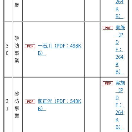
264
業
K
B）
実施
（P
砂
D
3
防
一石川（PDF：498K
F：
0
事
B）
264
業
K
B）
実施
（P
砂
D
3
防
御正沢（PDF：540K
F：
1
事
B）
264
業
K
B）