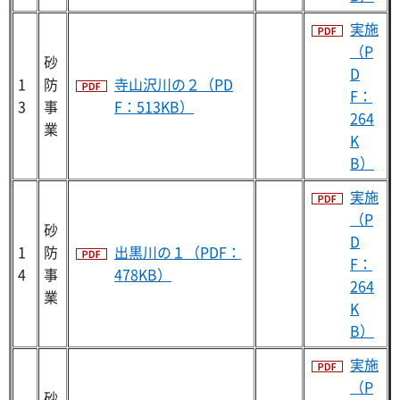
実施
（P
砂
D
1
防
寺山沢川の２（PD
F：
3
事
F：513KB）
264
業
K
B）
実施
（P
砂
D
1
防
出黒川の１（PDF：
F：
4
事
478KB）
264
業
K
B）
実施
（P
砂