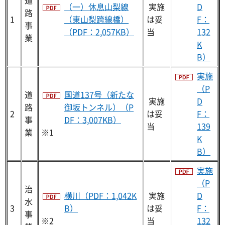
道
（一）休息山梨線
実施
D
路
1
（東山梨跨線橋）
は妥
F：
事
（PDF：2,057KB）
当
132
業
K
B）
実施
（P
道
国道137号（新たな
実施
D
路
御坂トンネル）（P
2
は妥
F：
事
DF：3,007KB）
当
139
業
※1
K
B）
実施
（P
治
横川（PDF：1,042K
実施
D
水
3
B）
は妥
F：
事
※2
当
132