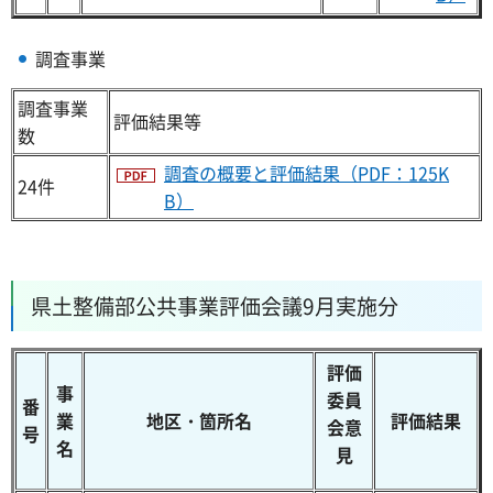
調査事業
調査事業
評価結果等
数
調査の概要と評価結果（PDF：125K
24件
B）
県土整備部公共事業評価会議9月実施分
評価
事
委員
番
業
地区・箇所名
評価結果
会意
号
名
見