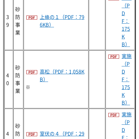
（P
砂
D
3
防
上條の１（PDF：79
F：
9
事
6KB）
175
業
K
B）
実施
（P
砂
高松（PDF：1,058K
D
4
防
B）
F：
0
事
※
175
業
K
B）
実施
（P
砂
D
4
防
室伏の４（PDF：29
F：