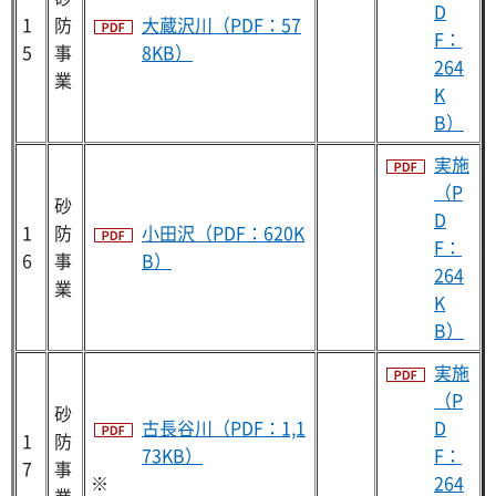
D
1
防
大蔵沢川（PDF：57
F：
5
事
8KB）
264
業
K
B）
実施
（P
砂
D
1
防
小田沢（PDF：620K
F：
6
事
B）
264
業
K
B）
実施
（P
砂
古長谷川（PDF：1,1
D
1
防
73KB）
F：
7
事
※
264
業