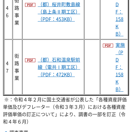
街
（都）桜井町敷島線
D
4
路
（島上条Ⅱ期工区）
F：
6
事
（PDF：453KB）
158
業
K
B）
実施
（P
街
（都）石和温泉駅前
D
4
路
線（電共Ⅰ期工区）
F：
7
事
（PDF：472KB）
158
業
K
B）
※：令和４年２月に国土交通省が公表した「各種資産評価
単価及びデフレーター（令和３年３月）における各種資産
評価単価の訂正について」により、調書の一部を訂正（令
和４年６月）