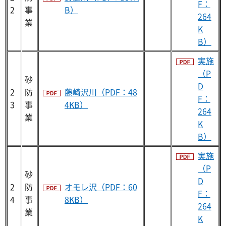
F：
2
事
B）
264
業
K
B）
実施
（P
砂
D
2
防
藤崎沢川（PDF：48
F：
3
事
4KB）
264
業
K
B）
実施
（P
砂
D
2
防
オモレ沢（PDF：60
F：
4
事
8KB）
264
業
K