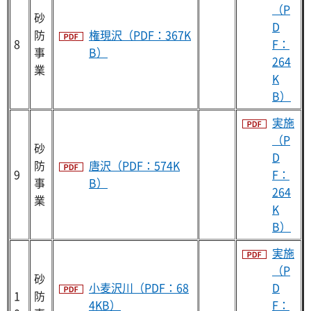
（P
砂
D
防
権現沢（PDF：367K
8
F：
事
B）
264
業
K
B）
実施
（P
砂
D
防
唐沢（PDF：574K
9
F：
事
B）
264
業
K
B）
実施
（P
砂
小麦沢川（PDF：68
D
1
防
4KB）
F：