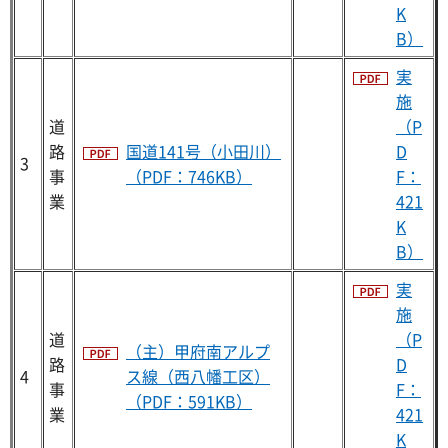
K
B）
実
施
道
（P
路
国道141号（小田川）
D
3
事
（PDF：746KB）
F：
業
421
K
B）
実
施
道
（P
（主）甲府南アルプ
路
D
4
ス線（西八幡工区）
事
F：
（PDF：591KB）
業
421
K