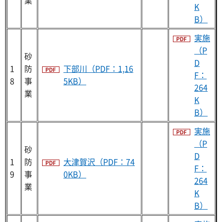
K
B）
実施
（P
砂
D
1
防
下部川（PDF：1,16
F：
8
事
5KB）
264
業
K
B）
実施
（P
砂
D
1
防
大津賀沢（PDF：74
F：
9
事
0KB）
264
業
K
B）