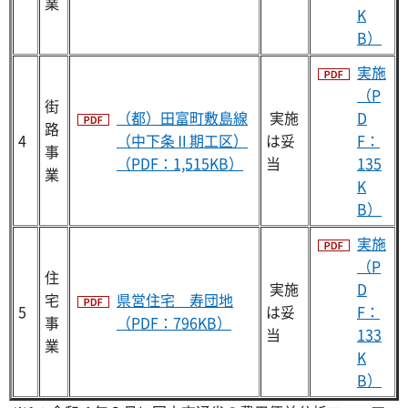
業
K
B）
実施
（P
街
（都）田富町敷島線
実施
D
路
4
（中下条Ⅱ期工区）
は妥
F：
事
（PDF：1,515KB）
当
135
業
K
B）
実施
（P
住
実施
D
宅
県営住宅 寿団地
5
は妥
F：
事
（PDF：796KB）
当
133
業
K
B）