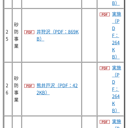
B）
実施
（P
砂
D
2
防
井狩沢（PDF：869K
F：
5
事
B）
264
業
K
B）
実施
（P
砂
D
2
防
熊井戸沢（PDF：42
F：
6
事
2KB）
264
業
K
B）
実施