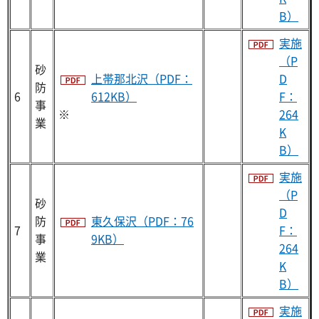
B）
実施
（P
砂
上帯那北沢（PDF：
D
防
6
612KB）
F：
事
※
264
業
K
B）
実施
（P
砂
D
防
東久保沢（PDF：76
7
F：
事
9KB）
264
業
K
B）
実施