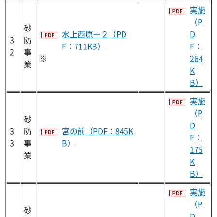
実施
（P
砂
水上西原ー２（PD
D
3
防
F：711KB）
F：
2
事
※
264
業
K
B）
実施
（P
砂
D
3
防
宮の前（PDF：845K
F：
3
事
B）
175
業
K
B）
実施
（P
砂
D