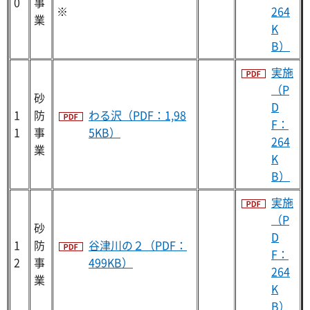
0
事
※
264
業
K
B）
実施
（P
砂
D
1
防
わる沢（PDF：1,98
F：
1
事
5KB）
264
業
K
B）
実施
（P
砂
D
1
防
谷津川の２（PDF：
F：
2
事
499KB）
264
業
K
B）