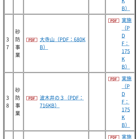
K
B）
実施
（P
砂
D
3
防
大寺山（PDF：680K
F：
7
事
B）
175
業
K
B）
実施
（P
砂
D
3
防
波木井の３（PDF：
F：
8
事
716KB）
175
業
K
B）
実施