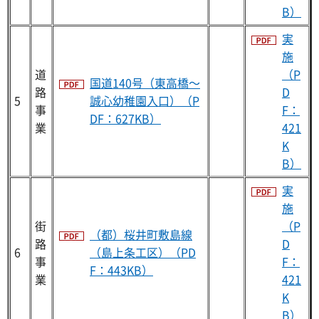
B）
実
施
道
（P
国道140号（東高橋～
路
D
5
誠心幼稚園入口）（P
事
F：
DF：627KB）
業
421
K
B）
実
施
街
（P
（都）桜井町敷島線
路
D
6
（島上条工区）（PD
事
F：
F：443KB）
業
421
K
B）