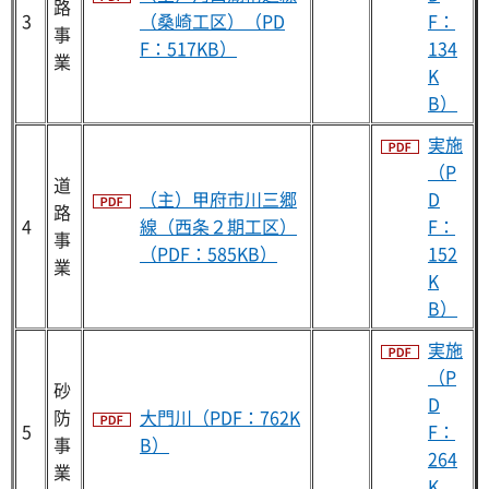
路
3
（桑崎工区）（PD
F：
事
F：517KB）
134
業
K
B）
実施
（P
道
（主）甲府市川三郷
D
路
4
線（西条２期工区）
F：
事
（PDF：585KB）
152
業
K
B）
実施
（P
砂
D
防
大門川（PDF：762K
5
F：
事
B）
264
業
K