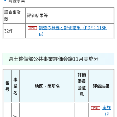
調査事業
調査事業
評価結果等
数
調査の概要と評価結果（PDF：118K
32件
B）
県土整備部公共事業評価会議11月実施分
評価
事
委員
番
業
地区・箇所名
評価結果
会意
号
名
見
実施
（P