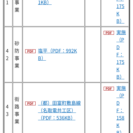
1
事
1KB）
175
業
K
B）
実施
（P
砂
D
4
防
塩平（PDF：992K
F：
2
事
B）
175
業
K
B）
実施
（P
街
（都）田富町敷島線
D
4
路
（名取電共工区）
F：
3
事
（PDF：536KB）
158
業
K
B）