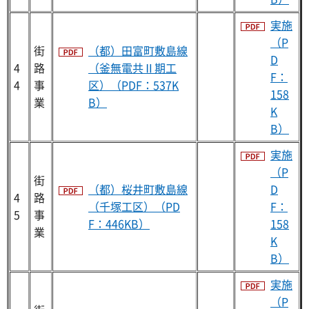
実施
（P
街
（都）田富町敷島線
D
4
路
（釜無電共Ⅱ期工
F：
4
事
区）（PDF：537K
158
業
B）
K
B）
実施
（P
街
（都）桜井町敷島線
D
4
路
（千塚工区）（PD
F：
5
事
F：446KB）
158
業
K
B）
実施
（P