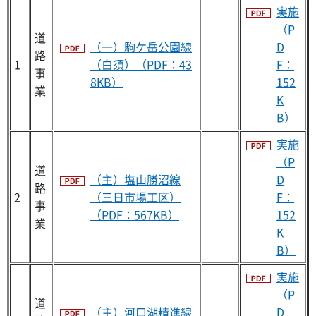
実施
（P
道
（一）駒ケ岳公園線
D
路
1
（白須）（PDF：43
F：
事
8KB）
152
業
K
B）
実施
（P
道
（主）塩山勝沼線
D
路
2
（三日市場工区）
F：
事
（PDF：567KB）
152
業
K
B）
実施
（P
道
（主）河口湖精進線
D