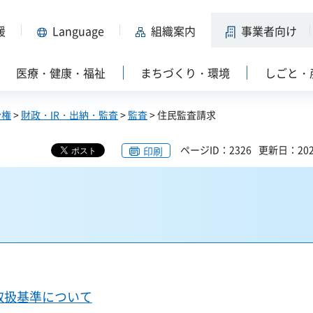
援
Language
組織案内
事業者向け
医療・健康・福祉
まちづくり・環境
しごと・
分権
>
財政・IR・出納・監査
>
監査
> 住民監査請求
ページID：2326
更新日：202
印刷
取扱基準について