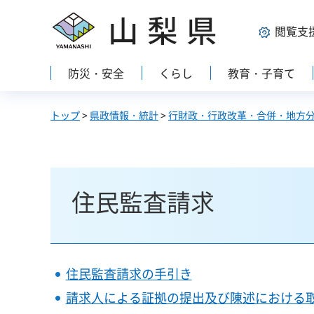
山梨県
閲覧支
防災・安全
くらし
教育・子育て
トップ
>
県政情報・統計
>
行財政・行政改革・合併・地方
住民監査請求
住民監査請求の手引き
請求人による証拠の提出及び陳述における