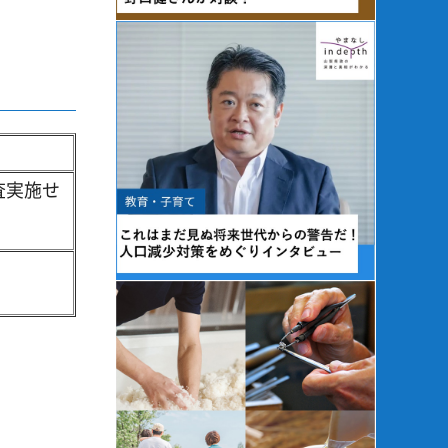
査実施せ
）