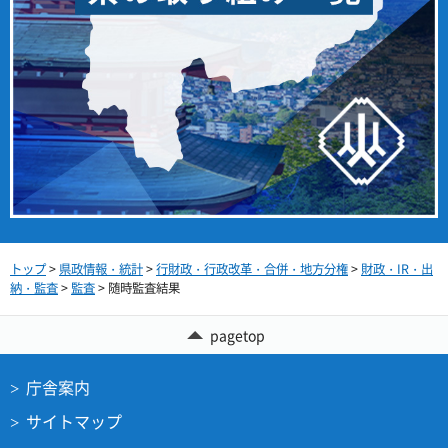
トップ
>
県政情報・統計
>
行財政・行政改革・合併・地方分権
>
財政・IR・出
納・監査
>
監査
> 随時監査結果
pagetop
庁舎案内
サイトマップ