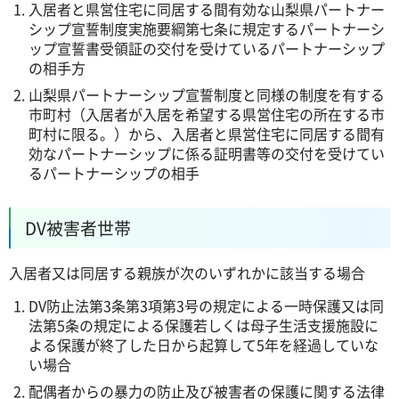
入居者と県営住宅に同居する間有効な山梨県パートナー
シップ宣誓制度実施要綱第七条に規定するパートナーシ
ップ宣誓書受領証の交付を受けているパートナーシップ
の相手方
山梨県パートナーシップ宣誓制度と同様の制度を有する
市町村（入居者が入居を希望する県営住宅の所在する市
町村に限る。）から、入居者と県営住宅に同居する間有
効なパートナーシップに係る証明書等の交付を受けてい
るパートナーシップの相手
DV被害者世帯
入居者又は同居する親族が次のいずれかに該当する場合
DV防止法第3条第3項第3号の規定による一時保護又は同
法第5条の規定による保護若しくは母子生活支援施設に
よる保護が終了した日から起算して5年を経過していな
い場合
配偶者からの暴力の防止及び被害者の保護に関する法律