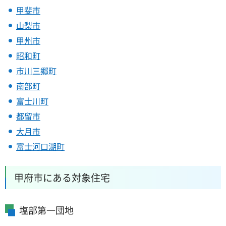
甲斐市
山梨市
甲州市
昭和町
市川三郷町
南部町
富士川町
都留市
大月市
富士河口湖町
甲府市にある対象住宅
塩部第一団地