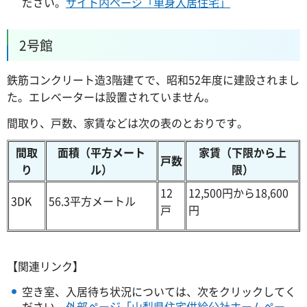
ださい。
サイト内ページ「単身入居住宅」
2号館
鉄筋コンクリート造3階建てで、昭和52年度に建設されまし
た。エレベーターは設置されていません。
間取り、戸数、家賃などは次の表のとおりです。
間取
面積（平方メート
家賃（下限から上
戸数
り
ル）
限）
12
12,500円から18,600
3DK
56.3平方メートル
戸
円
【関連リンク】
空き室、入居待ち状況については、次をクリックしてく
ださい。
外部ページ「山梨県住宅供給公社ホームペー