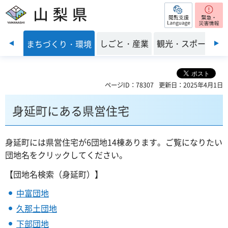
閲覧支援
山梨県
前のスライドを表示
・福祉
しごと・産業
観光・スポーツ
まちづくり・環境
ページID：78307
更新日：2025年4月1日
身延町にある県営住宅
身延町には県営住宅が6団地14棟あります。ご覧になりたい
団地名をクリックしてください。
【団地名検索（身延町）】
中富団地
久那土団地
下部団地