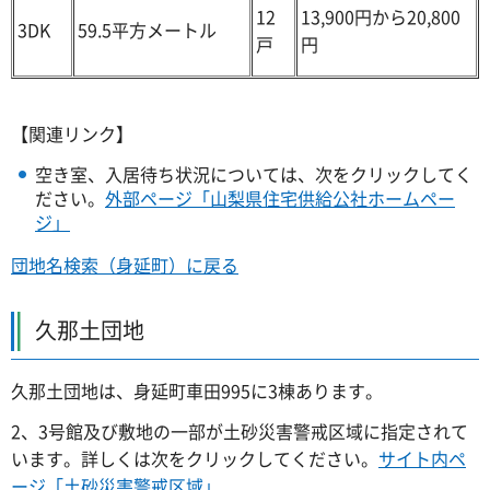
12
13,900円から20,800
3DK
59.5平方メートル
戸
円
【関連リンク】
空き室、入居待ち状況については、次をクリックしてく
ださい。
外部ページ「山梨県住宅供給公社ホームペー
ジ」
団地名検索（身延町）に戻る
久那土団地
久那土団地は、身延町車田995に3棟あります。
2、3号館及び敷地の一部が土砂災害警戒区域に指定されて
います。詳しくは次をクリックしてください。
サイト内ペ
ージ「土砂災害警戒区域」