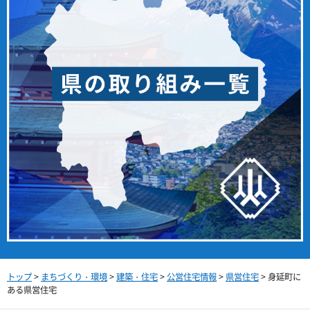
トップ
>
まちづくり・環境
>
建築・住宅
>
公営住宅情報
>
県営住宅
> 身延町に
ある県営住宅