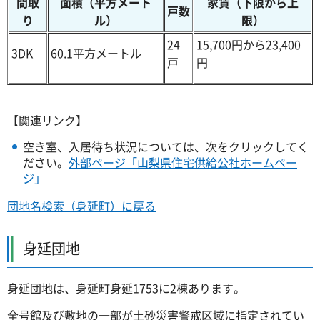
間取
面積（平方メート
家賃（下限から上
戸数
り
ル）
限）
24
15,700円から23,400
3DK
60.1平方メートル
戸
円
【関連リンク】
空き室、入居待ち状況については、次をクリックしてく
ださい。
外部ページ「山梨県住宅供給公社ホームペー
ジ」
団地名検索（身延町）に戻る
身延団地
身延団地は、身延町身延1753に2棟あります。
全号館及び敷地の一部が土砂災害警戒区域に指定されてい