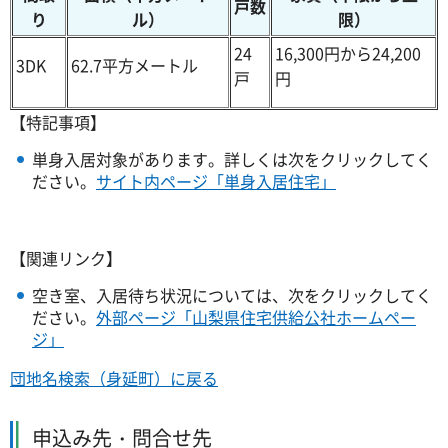
戸数
り
ル）
限）
24
16,300円から24,200
3DK
62.7平方メートル
戸
円
【特記事項】
単身入居対象があります。詳しくは次をクリックしてく
ださい。
サイト内ページ「単身入居住宅」
【関連リンク】
空き室、入居待ち状況については、次をクリックしてく
ださい。
外部ページ「山梨県住宅供給公社ホームペー
ジ」
団地名検索（身延町）に戻る
申込み先・問合せ先