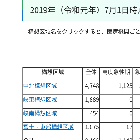
2019年（令和元年）7月1
構想区域名をクリックすると、医療機関ごと
構想区域
全体
高度急性期
中北構想区域
4,748
1,125
峡東構想区域
1,889
0
峡南構想区域
454
0
富士・東部構想区域
1,075
17