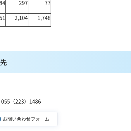
84
297
77
51
2,104
1,748
先
１
55（223）1486