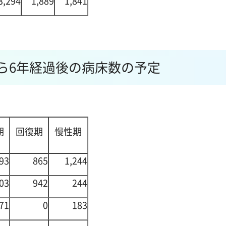
3,294
1,889
1,841
から6年経過後の病床数の予定
期
回復期
慢性期
93
865
1,244
03
942
244
71
0
183