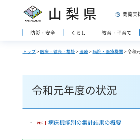
山梨県
閲覧支
防災・安全
くらし
教育・子育て
トップ
>
医療・健康・福祉
>
医療
>
病院・医療機関
> 令和
令和元年度の状況
・
病床機能別の集計結果の概要