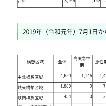
合計
8,166
1,142
2019年（令和元年）7月1日
高度急性
構想区域
全体
急性
期
4,650
1,146
1,4
中北構想区域
1,889
0
7
峡東構想区域
454
0
2
峡南構想区域