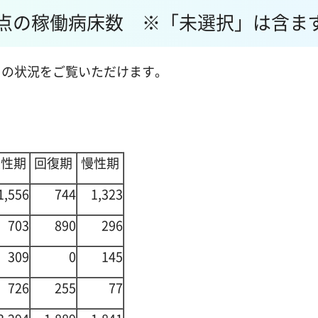
日時点の稼働病床数 ※「未選択」は含ま
の状況をご覧いただけます。
急性期
回復期
慢性期
1,556
744
1,323
703
890
296
309
0
145
726
255
77