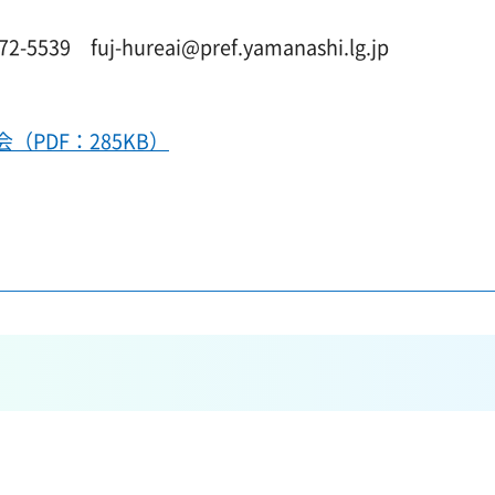
9 fuj-hureai@pref.yamanashi.lg.jp
PDF：285KB）