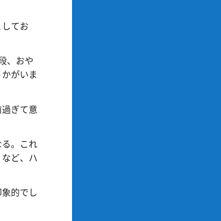
としてお
段、おや
うかがいま
前過ぎて意
なる。これ
」など、ハ
。
印象的でし