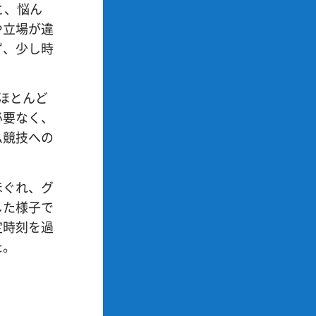
と、悩ん
や立場が違
ず、少し時
ほとんど
必要なく、
ム競技への
ほぐれ、グ
した様子で
定時刻を過
た。