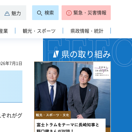
検索
緊急・災害情報
魅力
産業
観光・スポーツ
県政情報・統計
県の取り組み
26年7月1日
れぞれがグ