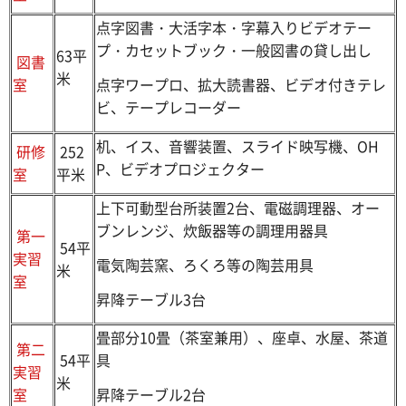
点字図書・大活字本・字幕入りビデオテー
プ・カセットブック・一般図書の貸し出し
63平
図書
米
点字ワープロ、拡大読書器、ビデオ付きテレ
室
ビ、テープレコーダー
机、イス、音響装置、スライド映写機、OH
研修
252
P、ビデオプロジェクター
室
平米
上下可動型台所装置2台、電磁調理器、オー
ブンレンジ、炊飯器等の調理用器具
第一
54平
実習
電気陶芸窯、ろくろ等の陶芸用具
米
室
昇降テーブル3台
畳部分10畳（茶室兼用）、座卓、水屋、茶道
第二
54平
具
実習
米
昇降テーブル2台
室