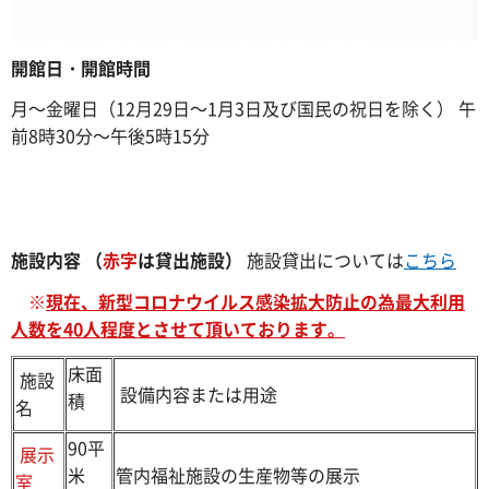
開館日・開館時間
月～金曜日（12月29日～1月3日及び国民の祝日を除く） 午
前8時30分～午後5時15分
施設内容 （
赤字
は貸出施設）
施設貸出については
こちら
※
現在、新型コロナウイルス感染拡大防止の為最大利用
人数を40人程度とさせて頂いております。
床面
施設
設備内容または用途
積
名
90平
展示
米
管内福祉施設の生産物等の展示
室