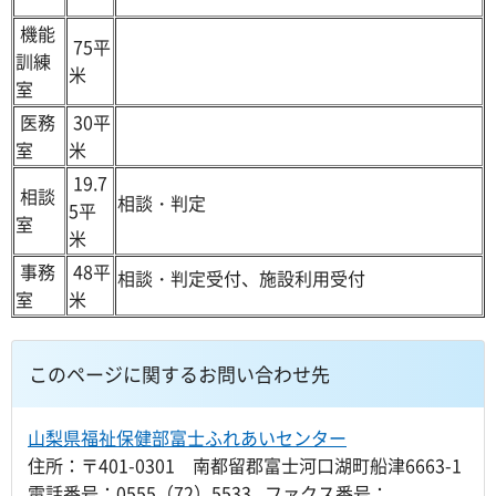
機能
75平
訓練
米
室
医務
30平
室
米
19.7
相談
相談・判定
5平
室
米
事務
48平
相談・判定受付、施設利用受付
室
米
このページに関するお問い合わせ先
山梨県福祉保健部富士ふれあいセンター
住所：〒401-0301 南都留郡富士河口湖町船津6663-1
電話番号：0555（72）5533 ファクス番号：