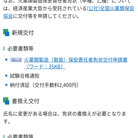
なお、火薬類製造保安責任者免状（甲種、乙種）について
は、経済産業大臣から受託されている
(公社)全国火薬類保安
協会
に交付等を申請してください。
新規交付
必要書類等
火薬類製造（取扱）保安責任者免状交付申請書
（ワード：35KB）
試験合格通知
納付済証（交付手数料2,400円）
書換え交付
氏名に変更がある場合は、免状の書換えが必要となりま
す。
必要書類等