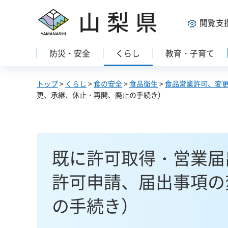
山梨県
閲覧支
防災・安全
くらし
教育・子育て
トップ
>
くらし
>
食の安全
>
食品衛生
>
食品営業許可、変
更、承継、休止・再開、廃止の手続き）
既に許可取得・営業届
許可申請、届出事項の
の手続き）