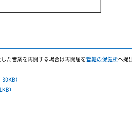
止した営業を再開する場合は再開届を
管轄の保健所
へ提
30KB）
1KB）