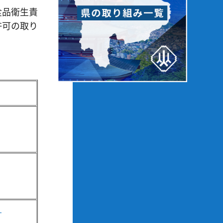
食品衛生責
許可の取り
）