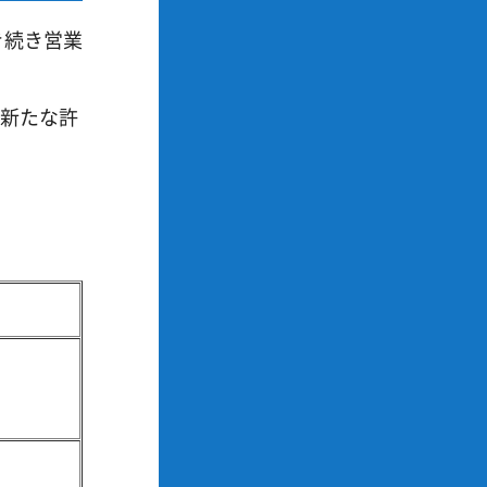
き続き営業
、新たな許