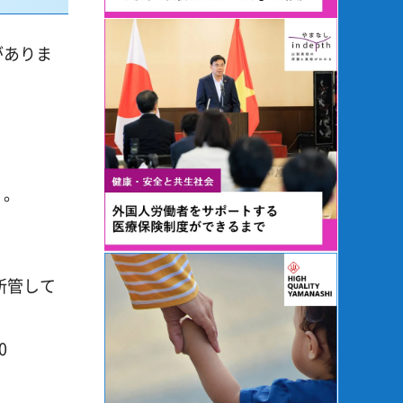
がありま
）。
所管して
0