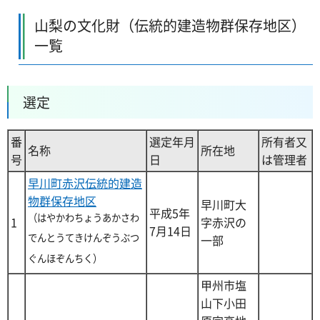
山梨の文化財（伝統的建造物群保存地区）
一覧
選定
番
選定年月
所有者又
名称
所在地
号
日
は管理者
早川町赤沢伝統的建造
物群保存地区
早川町大
平成5年
（はやかわちょうあかさわ
1
字赤沢の
7月14日
でんとうてきけんぞうぶつ
一部
ぐんほぞんちく）
甲州市塩
山下小田