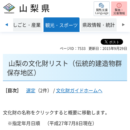
閲覧支援
山梨県
前のスライドを表示
環境
しごと・産業
県政情報・統計
観光・スポーツ
ページID：7533
更新日：2015年9月29日
山梨の文化財リスト（伝統的建造物群
保存地区）
［目次］
選定
（2件） /
文化財ガイドホームへ
文化財の名称をクリックすると概要に移動します。
※指定年月日順 （平成27年7月8日現在）