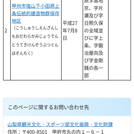
原字高地
甲州市塩山下小田原上
京、字片
条伝統的建造物群保存
瀬及び字
地区
平成27
日照久保
（こうしゅうしえんざんし
2
年7月8
の全域並
もおだわらかみじょうでん
日
びに字上
条、字鍛
とうてきけんぞうぶつぐん
冶屋向及
ほぞんちく）
び字金剛
銭の各一
部
このページに関するお問い合わせ先
山梨県観光文化・スポーツ部文化振興・文化財課
住所：〒400-8501 甲府市丸の内１－６－１