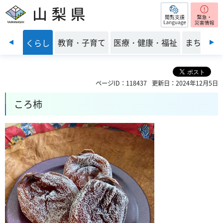
閲覧支援
山梨県
前のスライドを表示
・安全
教育・子育て
医療・健康・福祉
まちづく
くらし
ページID：118437
更新日：2024年12月5日
ころ柿