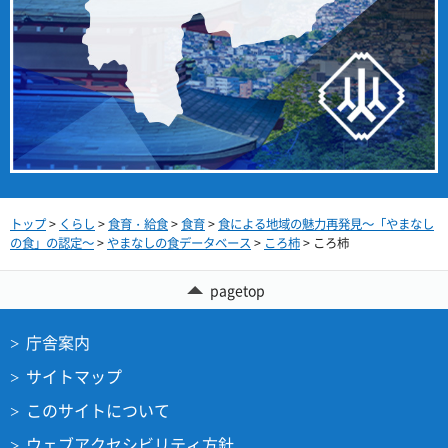
トップ
>
くらし
>
食育・給食
>
食育
>
食による地域の魅力再発見～「やまなし
の食」の認定～
>
やまなしの食データベース
>
ころ柿
> ころ柿
pagetop
庁舎案内
サイトマップ
このサイトについて
ウェブアクセシビリティ方針