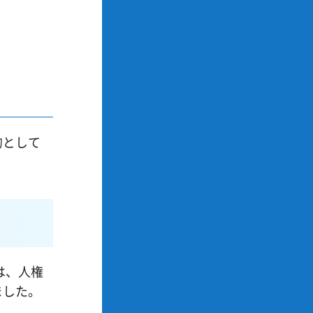
的として
は、人権
ました。