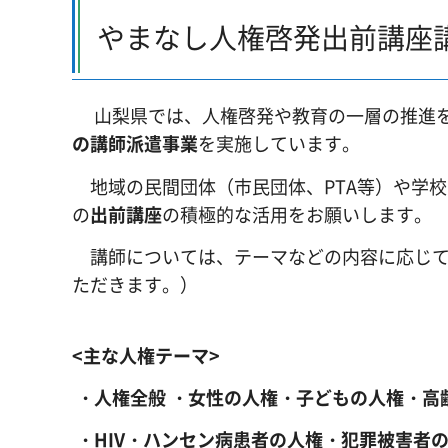
やまなし人権啓発出前講座
山梨県では、人権啓発や教育の一層の推進を
の講師派遣事業
を実施しています。
地域の民間団体（市民団体、PTA等）や学校
の
出前講座
の積極的な活用をお願いします。
講師については、テーマなどの内容に応じて
ただきます。）
<主な人権テーマ>
・人権全般
・
女性の人権
・子どもの人権
・
高
・HIV・ハンセン病患者の人権
・
犯罪被害者