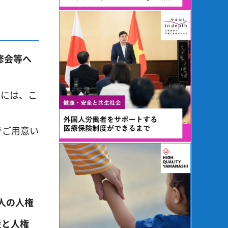
修会等へ
際には、こ
でご用意い
人の人権
災と人権