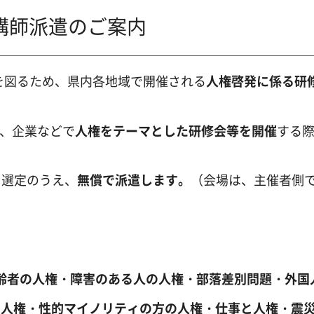
講師派遣のご案内
図るため、県内各地域で開催される
人権啓発に係る研
、企業などで
人権をテーマとした研修会等を開催
する
選定のうえ、
無償で派遣します。
（会場は、主催者側
齢者の人権
・障害のある人の人権
・部落差別問題
・外国
の人権
・性的マイノリティの方の人権
・仕事と人権
・震